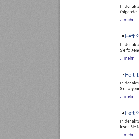
In der ak
folgende 
...mehr
Heft 2
In der ak
Sie folge
...mehr
Heft 1
In der ak
Sie folge
...mehr
Heft 9
In der ak
lesen Sie
...mehr