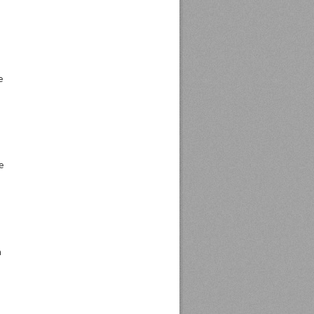
e
e
n