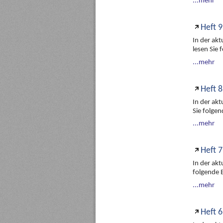
...mehr
Heft 9
In der ak
lesen Sie
...mehr
Heft 8
In der ak
Sie folge
...mehr
Heft 7
In der ak
folgende 
...mehr
Heft 6