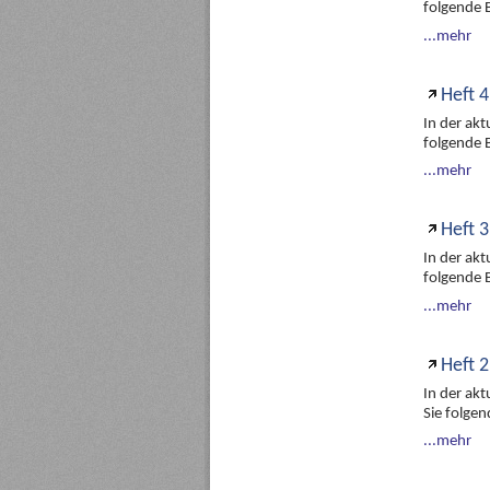
folgende 
...mehr
Heft 4
In der ak
folgende 
...mehr
Heft 3
In der ak
folgende 
...mehr
Heft 2
In der ak
Sie folge
...mehr