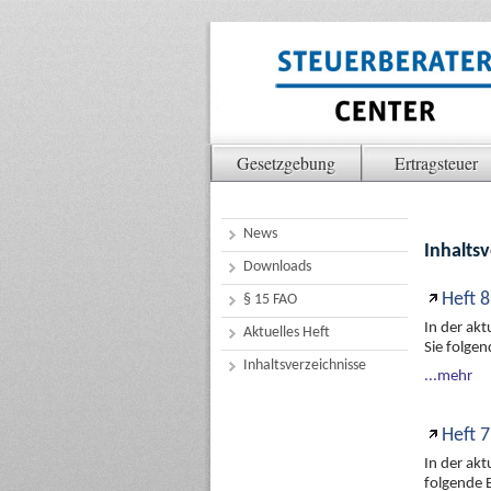
Gesetzgebung
Ertragsteuer
News
Inhaltsv
Downloads
Heft 8
§ 15 FAO
In der ak
Aktuelles Heft
Sie folge
Inhaltsverzeichnisse
...mehr
Heft 7
In der ak
folgende 