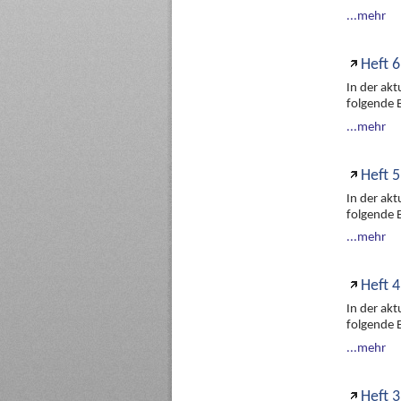
...mehr
Heft 6
In der ak
folgende 
...mehr
Heft 5
In der ak
folgende 
...mehr
Heft 4
In der ak
folgende 
...mehr
Heft 3