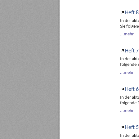
Heft 8
In der ak
Sie folge
...mehr
Heft 7
In der ak
folgende 
...mehr
Heft 6
In der ak
folgende 
...mehr
Heft 5
In der ak