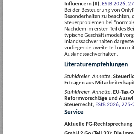
Influencern (II)
,
EStB 2026, 2
Bei der Besteuerung von OnlyF
Besonderheiten zu beachten, d
Steuerproblemen bei “normale
Nachdem im ersten Teil des Bei
typische Geschäftsmodell vorge
Inlandssachverhalten dargestel
vorliegende zweite Teil nun m
Auslandssachverhalten.
Literaturempfehlungen
Stuhldreier, Annette
,
Steuerli
Erträgen aus Mitarbeiterkapi
Stuhldreier, Annette
,
EU-Tax-O
Reformvorschläge und Auswi
Steuerrecht
,
EStB 2026, 275-
Service
Aktuelle FG-Rechtsprechung
GmbH 2 Go (Teil 33): Die Imm