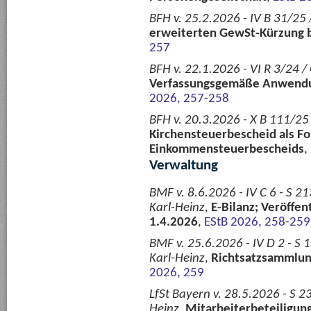
BFH v. 25.2.2026 - IV B 31/25 
erweiterten GewSt-Kürzung b
257
BFH v. 22.1.2026 - VI R 3/24 /
Verfassungsgemäße Anwendun
2026, 257-258
BFH v. 20.3.2026 - X B 111/25
Kirchensteuerbescheid als F
Einkommensteuerbescheids
,
Verwaltung
BMF v. 8.6.2026 - IV C 6 - S 
Karl-Heinz
,
E-Bilanz; Veröffe
1.4.2026
,
EStB 2026, 258-259
BMF v. 25.6.2026 - IV D 2 - 
Karl-Heinz
,
Richtsatzsammlung
2026, 259
LfSt Bayern v. 28.5.2026 - S 2
Heinz
,
Mitarbeiterbeteiligun