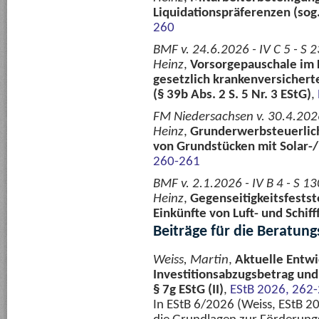
Liquidationspräferenzen (sog
260
BMF v. 24.6.2026 - IV C 5 - S
Heinz
,
Vorsorgepauschale im 
gesetzlich krankenversicher
(§ 39b Abs. 2 S. 5 Nr. 3 EStG)
,
FM Niedersachsen v. 30.4.2026
Heinz
,
Grunderwerbsteuerlic
von Grundstücken mit Solar-
260-261
BMF v. 2.1.2026 - IV B 4 - S 
Heinz
,
Gegenseitigkeitsfestst
Einkünfte von Luft- und Schi
Beiträge für die Beratung
Weiss, Martin
,
Aktuelle Entw
Investitionsabzugsbetrag un
§ 7g EStG (II)
,
EStB 2026, 262
In EStB 6/2026 (Weiss, EStB 20