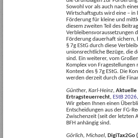
die Grundlagen zur Förderungs
Sowohl vor als auch nach eine
Wirtschaftsguts wird eine – in 
Förderung für kleine und mit
diesem zweiten Teil des Beitra
Verbleibensvoraussetzungen de
Förderung dauerhaft sichern,
§ 7g EStG durch diese Verble
unionsrechtliche Bezüge, die d
sind. Ein weiterer, vom Großen
Komplex von Fragestellungen
Kontext des § 7g EStG. Die Ko
werden derzeit durch die Fina
Günther, Karl-Heinz
,
Aktuelle
Ertragsteuerrecht
,
EStB 2026
Wir geben Ihnen einen Überbli
Entscheidungen aus der FG-Rec
Zwischenzeit (seit der letzten
BFH anhängig sind.
Görlich, Michael
,
DigiTax2Go (