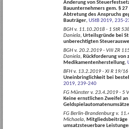
Änderung von Steuerfestset
Bauunternehmers gem. § 27 A
Abtretung des Anspruchs ge
Bauträger
,
UStB 2019, 235-2
BGH v. 11.10.2018 - 1 StR 538
Daniela
,
Urteilsgründe bei S
unberechtigten Steuerauswe
BGH v. 20.2.2019 - VIII ZR 11
Daniela
,
Rückforderung von z
Medikamentenherstellung
,
BFH v. 13.2.2019 - XI R 19/16
Uneinbringlichkeit bei best
2019, 239-240
FG Münster v. 23.4.2019 - 5 
Keine ernstlichen Zweifel an
Geldspielautomatenumsätz
FG Berlin-Brandenburg v. 11.
Michaela
,
Mitgliedsbeiträge
umsatzsteuerbare Leistunge