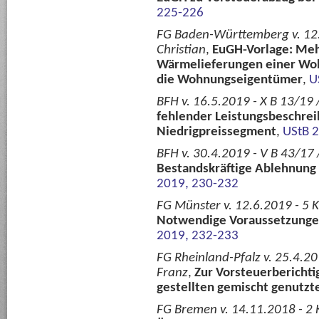
225-226
FG Baden-Württemberg v. 12.9
Christian
,
EuGH-Vorlage: Meh
Wärmelieferungen einer Wo
die Wohnungseigentümer
,
U
BFH v. 16.5.2019 - X B 13/19 /
fehlender Leistungsbeschre
Niedrigpreissegment
,
UStB 
BFH v. 30.4.2019 - V B 43/17 /
Bestandskräftige Ablehnung
2019, 230-232
FG Münster v. 12.6.2019 - 5 K
Notwendige Voraussetzungen
2019, 232-233
FG Rheinland-Pfalz v. 25.4.2
Franz
,
Zur Vorsteuerberichti
gestellten gemischt genutz
FG Bremen v. 14.11.2018 - 2 K