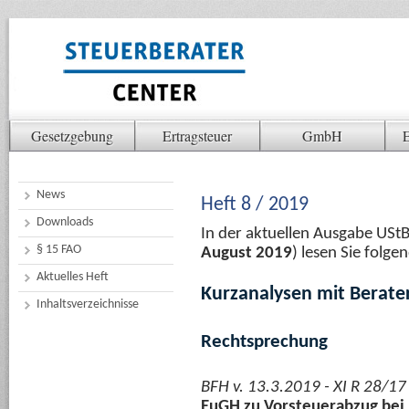
Gesetzgebung
Ertragsteuer
GmbH
E
News
Heft 8 / 2019
Downloads
In der aktuellen Ausgabe USt
§ 15 FAO
August 2019
) lesen Sie folg
Aktuelles Heft
Kurzanalysen mit Berate
Inhaltsverzeichnisse
Rechtsprechung
BFH v. 13.3.2019 - XI R 28/17
EuGH zu Vorsteuerabzug bei 