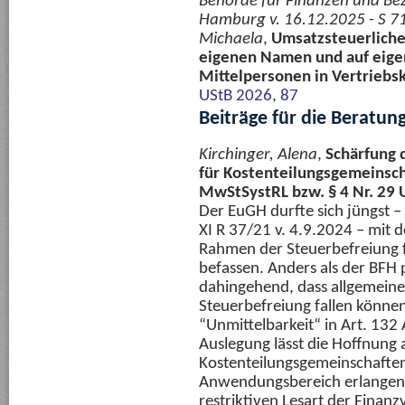
Behörde für Finanzen und Bez
Hamburg v. 16.12.2025 - S 71
Michaela
,
Umsatzsteuerliche
eigenen Namen und auf eig
Mittelpersonen in Vertrieb
UStB 2026, 87
Beiträge für die Beratun
Kirchinger, Alena
,
Schärfung 
für Kostenteilungsgemeinscha
MwStSystRL bzw. § 4 Nr. 29 
Der EuGH durfte sich jüngst –
XI R 37/21 v. 4.9.2024 – mit 
Rahmen der Steuerbefreiung 
befassen. Anders als der BFH p
dahingehend, dass allgemeine
Steuerbefreiung fallen können.
“Unmittelbarkeit“ in Art. 132
Auslegung lässt die Hoffnung
Kostenteilungsgemeinschafte
Anwendungsbereich erlangen 
restriktiven Lesart der Fina