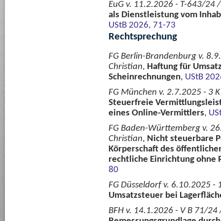
EuG v. 11.2.2026 - T-643/24 
als Dienstleistung vom Inha
UStB 2026, 71-73
Rechtsprechung
FG Berlin-Brandenburg v. 8.9.
Christian
,
Haftung für Umsatz
Scheinrechnungen
,
UStB 202
FG München v. 2.7.2025 - 3 K
Steuerfreie Vermittlungslei
eines Online-Vermittlers
,
US
FG Baden-Württemberg v. 26.3
Christian
,
Nicht steuerbare P
Körperschaft des öffentlichen
rechtliche Einrichtung ohne 
80
FG Düsseldorf v. 6.10.2025 - 
Umsatzsteuer bei Lagerfläc
BFH v. 14.1.2026 - V B 71/24 