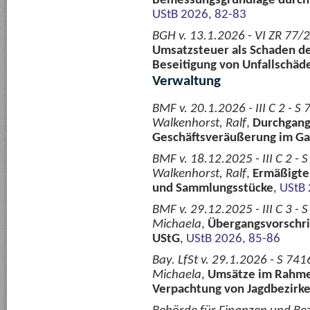
Bemessungsgrundlage durch H
UStB 2026, 82-83
BGH v. 13.1.2026 - VI ZR 77/
Umsatzsteuer als Schaden d
Beseitigung von Unfallschäd
Verwaltung
BMF v. 20.1.2026 - III C 2 -
Walkenhorst, Ralf
,
Durchgang
Geschäftsveräußerung im G
BMF v. 18.12.2025 - III C 2 
Walkenhorst, Ralf
,
Ermäßigte
und Sammlungsstücke
,
UStB 
BMF v. 29.12.2025 - III C 3 
Michaela
,
Übergangsvorschrif
UStG
,
UStB 2026, 85-86
Bay. LfSt v. 29.1.2026 - S 741
Michaela
,
Umsätze im Rahme
Verpachtung von Jagdbezirk