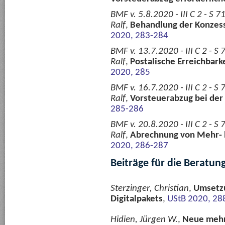
BMF v. 5.8.2020 - III C 2 - S
Ralf
,
Behandlung der Konzess
2020, 283-284
BMF v. 13.7.2020 - III C 2 - 
Ralf
,
Postalische Erreichbark
2020, 285
BMF v. 16.7.2020 - III C 2 - 
Ralf
,
Vorsteuerabzug bei der
285-286
BMF v. 20.8.2020 - III C 2 - 
Ralf
,
Abrechnung von Mehr-
2020, 286-287
Beiträge für die Beratun
Sterzinger, Christian
,
Umsetzu
Digitalpakets
,
UStB 2020, 28
Hidien, Jürgen W.
,
Neue mehrw