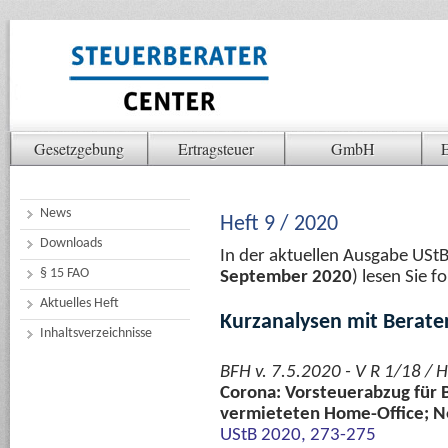
Gesetzgebung
Ertragsteuer
GmbH
E
News
Heft 9 / 2020
Downloads
In der aktuellen Ausgabe USt
§ 15 FAO
September 2020
) lesen Sie 
Aktuelles Heft
Kurzanalysen mit Berate
Inhaltsverzeichnisse
BFH v. 7.5.2020 - V R 1/18 / 
Corona: Vorsteuerabzug für 
vermieteten Home-Office; N
UStB 2020, 273-275