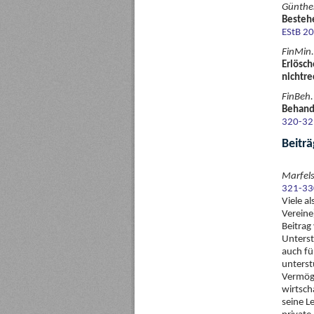
Günther
Bestehe
EStB 2
FinMin.
Erlösch
nichtre
FinBeh.
Behandl
320-32
Beiträ
Marfels
321-33
Viele a
Vereine
Beitrag
Unterst
auch fü
unterst
Vermöge
wirtsch
seine L