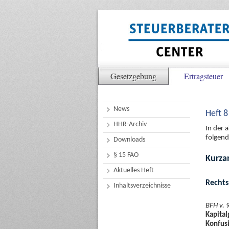
Gesetzgebung
Ertragsteuer
News
Heft 8
HHR-Archiv
In der 
folgend
Downloads
§ 15 FAO
Kurza
Aktuelles Heft
Recht
Inhaltsverzeichnisse
BFH v. 
Kapital
Konfus