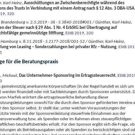
, Karl-Heinz
,
Ausschüttungen an Zwischenberechtigte während des
ns des Trusts in Verbindung mit einem Antrag nach § 12 Abs. 3 DBA-USA
019, 320
 Brandenburg v. 2.5.2019 - 36 - S 3840-2018#001 / Günther, Karl-Heinz
,
en der Steuer nach § 29 Abs. 1 Nr. 4 ErbStG bei Übertragung auf
chtsfähige gemeinnützige Stiftung
,
EStB 2019, 320
 Hamburg v. 8.11.2018 - S 2177-2018/001-52 / Günther, Karl-Heinz
,
ung von Leasing – Sonderzahlungen bei privater Kfz – Nutzung
,
EStB 201
1
ge für die Beratungspraxis
, Michael
,
Das Unternehmer-Sponsoring im Ertragssteuerrecht
,
EStB 201
0
ls gemeinnützig anerkannte Körperschaften (in der Regel handelt es sich um
) werden finanziell oder mit Sachleistungen durch Sponsoren unterstützt. 
 von Marfels erörtert die ertragsteuerliche Behandlung dieser
ützungsleistungen sowohl für die durch den Sponsor geförderten Vereine a
r den Sponsor selbst. Er stellt dar, unter welchen Voraussetzungen der
ützte Verein mit der Sponsorenleistung steuerfreie Einnahmen aus der
nsverwaltung bzw. als Spenden oder im Rahmen eines steuerpflichtigen
aftlichen Geschäftsbetriebs erhält. Für den Sponsor ergibt sich die Frage, ob
eistungen als Betriebsausgaben oder als Spenden zu berücksichtigen sind o