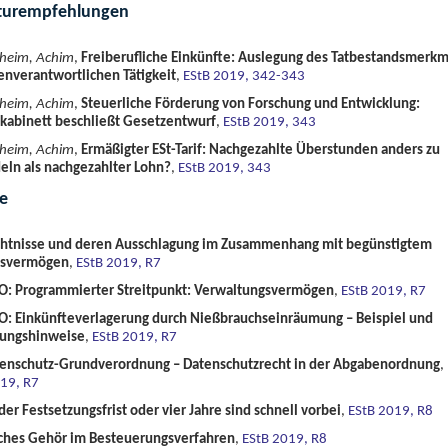
aturempfehlungen
sheim, Achim
,
Freiberufliche Einkünfte: Auslegung des Tatbestandsmerkm
enverantwortlichen Tätigkeit
,
EStB 2019, 342-343
sheim, Achim
,
Steuerliche Förderung von Forschung und Entwicklung:
kabinett beschließt Gesetzentwurf
,
EStB 2019, 343
sheim, Achim
,
Ermäßigter ESt-Tarif: Nachgezahlte Überstunden anders zu
eln als nachgezahlter Lohn?
,
EStB 2019, 343
ce
htnisse und deren Ausschlagung im Zusammenhang mit begünstigtem
bsvermögen
,
EStB 2019, R7
AO: Programmierter Streitpunkt: Verwaltungsvermögen
,
EStB 2019, R7
O: Einkünfteverlagerung durch Nießbrauchseinräumung – Beispiel und
tungshinweise
,
EStB 2019, R7
tenschutz-Grundverordnung – Datenschutzrecht in der Abgabenordnung
,
19, R7
der Festsetzungsfrist oder vier Jahre sind schnell vorbei
,
EStB 2019, R8
iches Gehör im Besteuerungsverfahren
,
EStB 2019, R8