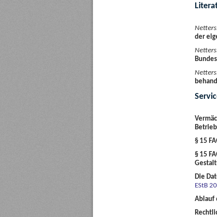
Liter
Netter
der eig
Netter
Bundes
Netter
behand
Servi
Vermäc
Betrie
§ 15 F
§ 15 FA
Gestal
Die Da
EStB 20
Ablauf 
Rechtl