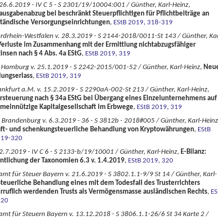
26.6.2019 - IV C 5 - S 2301/19/10004:001 / Günther, Karl-Heinz
,
usgabenabzug bei beschränkt Steuerpflichtigen für Pflichtbeiträge an
ständische Versorgungseinrichtungen
,
EStB 2019, 318-319
drhein-Westfalen v. 28.3.2019 - S 2144-2018/0011-St 143 / Günther, Kar
Verluste im Zusammenhang mit der Ermittlung nichtabzugsfähiger
insen nach § 4 Abs. 4a EStG
,
EStB 2019, 319
 Hamburg v. 25.1.2019 - S 2242-2015/001-52 / Günther, Karl-Heinz
,
Neu
lungserlass
,
EStB 2019, 319
nkfurt a.M. v. 15.2.2019 - S 2290aA-002-St 213 / Günther, Karl-Heinz
,
rsteuerung nach § 34a EStG bei Übergang eines Einzelunternehmens auf
meinnützige Kapitalgesellschaft im Erbwege
,
EStB 2019, 319
 Brandenburg v. 6.3.2019 - 36 - S 3812b - 2018#005 / Günther, Karl-Heinz
aft- und schenkungsteuerliche Behandlung von Kryptowährungen
,
EStB
319-320
2.7.2019 - IV C 6 - S 2133-b/19/10001 / Günther, Karl-Heinz
,
E-Bilanz:
ntlichung der Taxonomien 6.3 v. 1.4.2019
,
EStB 2019, 320
mt für Steuer Bayern v. 21.6.2019 - S 3802.1.1-9/9 St 14 / Günther, Karl-
Steuerliche Behandlung eines mit dem Todesfall des Trusterrichters
rruflich werdenden Trusts als Vermögensmasse ausländischen Rechts
,
ES
320
mt für Steuern Bayern v. 13.12.2018 - S 3806.1.1-26/6 St 34 Karte 2 /