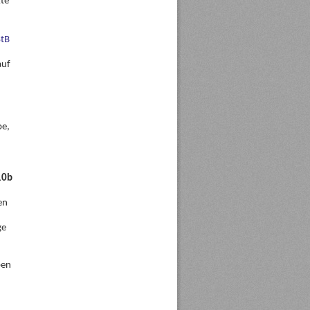
kte
StB
auf
be,
10b
en
ge
ben