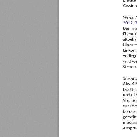
private
Gewinna
Weiss, 
2019, 
Das Int
Ebene d
altbeka
Hinzure
Einkomm
vorlieg
wird we
Steuerr
Sterzin
Abs. 4 
Die Ste
und die
Vorauss
zur För
berücks
gemeinn
müssen,
Anspru