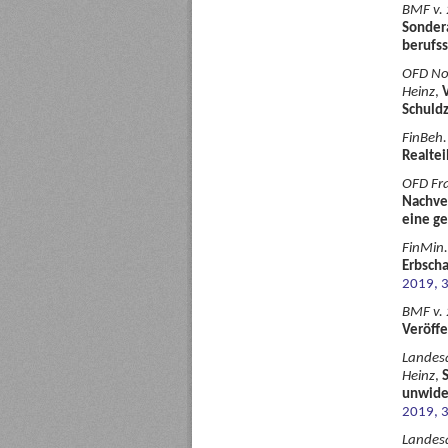
BMF v. 
Sondera
berufs
OFD Nor
Heinz
,
Schuldz
FinBeh.
Realtei
OFD Fra
Nachve
eine ge
FinMin.
Erbsch
2019, 
BMF v. 
Veröffe
Landesa
Heinz
,
unwide
2019, 
Landesa