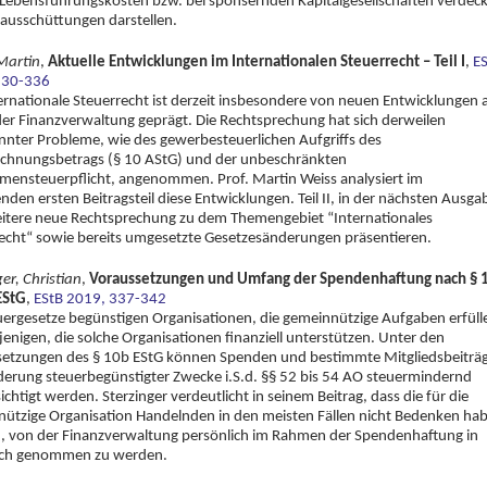
 Lebensführungskosten bzw. bei sponsernden Kapitalgesellschaften verdec
usschüttungen darstellen.
Martin
,
Aktuelle Entwicklungen im Internationalen Steuerrecht – Teil I
,
E
330-336
ernationale Steuerrecht ist derzeit insbesondere von neuen Entwicklungen 
er Finanzverwaltung geprägt. Die Rechtsprechung hat sich derweilen
nnter Probleme, wie des gewerbesteuerlichen Aufgriffs des
chnungsbetrags (§ 10 AStG) und der unbeschränkten
ensteuerpflicht, angenommen. Prof. Martin Weiss analysiert im
enden ersten Beitragsteil diese Entwicklungen. Teil II, in der nächsten Ausga
itere neue Rechtsprechung zu dem Themengebiet “Internationales
echt“ sowie bereits umgesetzte Gesetzesänderungen präsentieren.
ger, Christian
,
Voraussetzungen und Umfang der Spendenhaftung nach § 
EStG
,
EStB 2019, 337-342
uergesetze begünstigen Organisationen, die gemeinnützige Aufgaben erfüll
jenigen, die solche Organisationen finanziell unterstützen. Unter den
etzungen des § 10b EStG können Spenden und bestimmte Mitgliedsbeiträ
derung steuerbegünstigter Zwecke i.S.d. §§ 52 bis 54 AO steuermindernd
ichtigt werden. Sterzinger verdeutlicht in seinem Beitrag, dass die für die
ützige Organisation Handelnden in den meisten Fällen nicht Bedenken ha
 von der Finanzverwaltung persönlich im Rahmen der Spendenhaftung in
ch genommen zu werden.