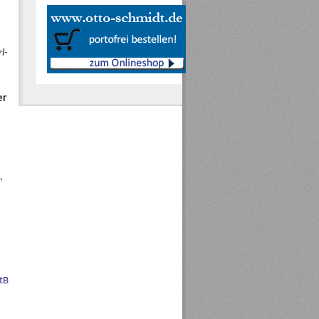
l-
er
,
tB