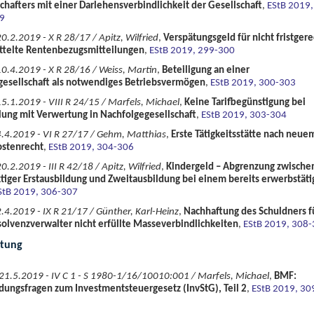
chafters mit einer Darlehensverbindlichkeit der Gesellschaft
,
EStB 2019,
9
20.2.2019 - X R 28/17 / Apitz, Wilfried
,
Verspätungsgeld für nicht fristgere
ttelte Rentenbezugsmitteilungen
,
EStB 2019, 299-300
10.4.2019 - X R 28/16 / Weiss, Martin
,
Beteiligung an einer
gesellschaft als notwendiges Betriebsvermögen
,
EStB 2019, 300-303
15.1.2019 - VIII R 24/15 / Marfels, Michael
,
Keine Tarifbegünstigung bei
lung mit Verwertung in Nachfolgegesellschaft
,
EStB 2019, 303-304
4.4.2019 - VI R 27/17 / Gehm, Matthias
,
Erste Tätigkeitsstätte nach neue
ostenrecht
,
EStB 2019, 304-306
0.2.2019 - III R 42/18 / Apitz, Wilfried
,
Kindergeld – Abgrenzung zwische
iger Erstausbildung und Zweitausbildung bei einem bereits erwerbstät
StB 2019, 306-307
2.4.2019 - IX R 21/17 / Günther, Karl-Heinz
,
Nachhaftung des Schuldners f
olvenzverwalter nicht erfüllte Masseverbindlichkeiten
,
EStB 2019, 308
ltung
21.5.2019 - IV C 1 - S 1980-1/16/10010:001 / Marfels, Michael
,
BMF:
ungsfragen zum Investmentsteuergesetz (InvStG), Teil 2
,
EStB 2019, 30