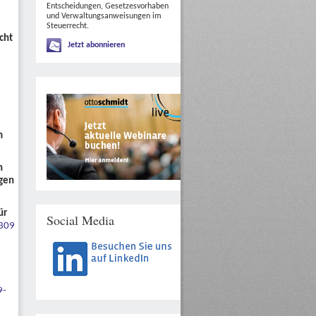
Entscheidungen, Gesetzesvorhaben
und Verwaltungsanweisungen im
Steuerrecht.
cht
Jetzt abonnieren
m
n
igen
ür
Social Media
-309
9-