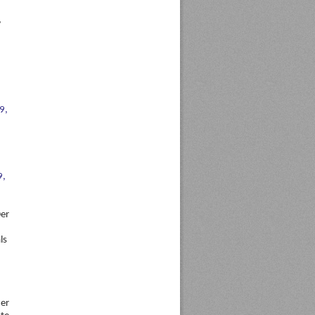
,
9,
9,
Der
ls
der