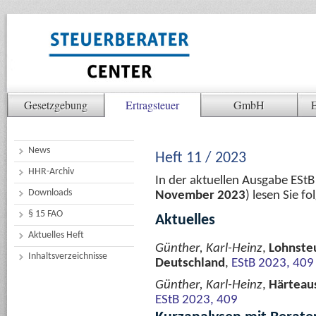
Gesetzgebung
Ertragsteuer
GmbH
E
News
Heft 11 / 2023
HHR-Archiv
In der aktuellen Ausgabe ESt
Downloads
November 2023
) lesen Sie 
§ 15 FAO
Aktuelles
Aktuelles Heft
Günther, Karl-Heinz
,
Lohnsteu
Inhaltsverzeichnisse
Deutschland
,
EStB 2023, 409
Günther, Karl-Heinz
,
Härteaus
EStB 2023, 409