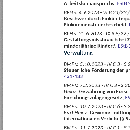
Arbeitslohnanspruchs
,
EStB 
BFH v. 4.9.2023 - VI B 21/23 
Beschwer durch Einkünftequa
Einkommensteuerbescheid
,
BFH v. 20.6.2023 - IX R 8/22 
Gestaltungsmissbrauch bei
minderjährige Kinder?
,
EStB
Verwaltung
BMF v. 5.10.2023 - IV C 3 - S
Steuerliche Förderung der p
431-433
BMF v. 7.2.2023 - IV C 3 - S 
Heinz
,
Gewährung von Forsc
Forschungszulagengesetz
,
ES
BMF v. 10.7.2023 - IV C 6 - 
Karl-Heinz
,
Gewinnermittlung
internationalen Verkehr (§ 5
BMF v. 11.7.2023 - IV C 1 - S