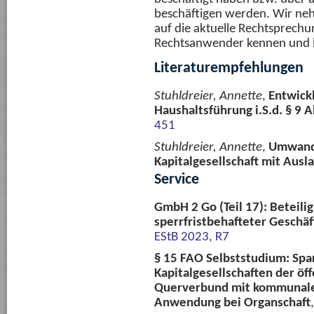
beschäftigen werden. Wir ne
auf die aktuelle Rechtsprech
Rechtsanwender kennen und b
Literaturempfehlungen
Stuhldreier, Annette
,
Entwick
Haushaltsführung i.S.d. § 9 Ab
451
Stuhldreier, Annette
,
Umwandl
Kapitalgesellschaft mit Aus
Service
GmbH 2 Go (Teil 17): Beteili
sperrfristbehafteter Geschäf
EStB 2023, R7
§ 15 FAO Selbststudium: Spa
Kapitalgesellschaften der öf
Querverbund mit kommunalen
Anwendung bei Organschaft