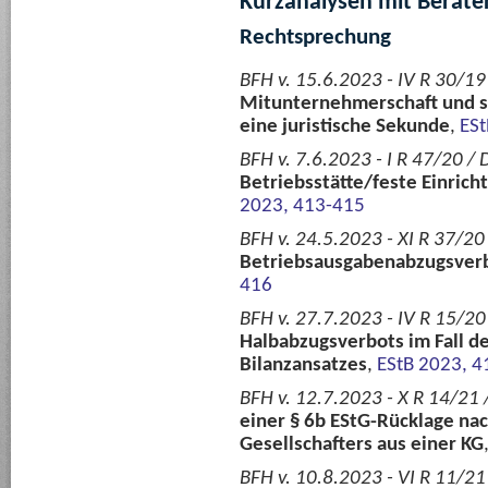
Kurzanalysen mit Berate
Rechtsprechung
BFH v. 15.6.2023 - IV R 30/19
Mitunternehmerschaft und s
eine juristische Sekunde
,
ESt
BFH v. 7.6.2023 - I R 47/20 /
Betriebsstätte/feste Einrich
2023, 413-415
BFH v. 24.5.2023 - XI R 37/2
Betriebsausgabenabzugsverb
416
BFH v. 27.7.2023 - IV R 15/20
Halbabzugsverbots im Fall de
Bilanzansatzes
,
EStB 2023, 4
BFH v. 12.7.2023 - X R 14/21
einer § 6b EStG-Rücklage na
Gesellschafters aus einer KG
BFH v. 10.8.2023 - VI R 11/2