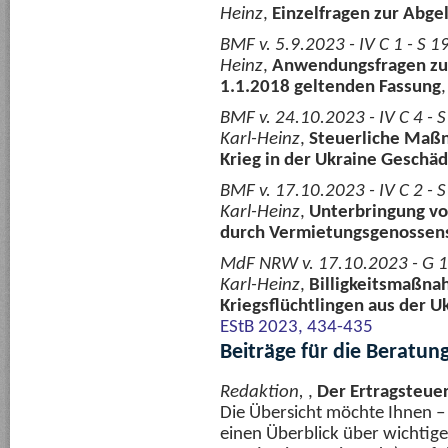
Heinz
,
Einzelfragen zur Abge
BMF v. 5.9.2023 - IV C 1 - S 
Heinz
,
Anwendungsfragen zum
1.1.2018 geltenden Fassung
BMF v. 24.10.2023 - IV C 4 -
Karl-Heinz
,
Steuerliche Maß
Krieg in der Ukraine Geschä
BMF v. 17.10.2023 - IV C 2 -
Karl-Heinz
,
Unterbringung von
durch Vermietungsgenossens
MdF NRW v. 17.10.2023 - G 1
Karl-Heinz
,
Billigkeitsmaßna
Kriegsflüchtlingen aus der Uk
EStB 2023, 434-435
Beiträge für die Beratun
Redaktion,
,
Der Ertragsteue
Die Übersicht möchte Ihnen 
einen Überblick über wichtige