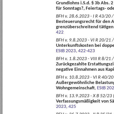
Grundlohns i.S.d. § 3b Abs. 
für Sonntags?, Feiertags- od
BFH v. 28.6.2023 - I R 43/20 /
Besteuerungsrecht für den A
grenzüberschreitend tätigen
422
BFH v. 9.8.2023 - VI R 20/21 
Unterkunftskosten bei doppe
EStB 2023, 422-423
BFH v. 1.8.2023 - VIII R 8/21
Zurückgezahlte Erstattungszi
negative Einnahmen aus Kap
BFH v. 10.8.2023 - VI R 40/20
Außergewöhnliche Belastung
Wohngemeinschaft
,
EStB 20
BFH v. 13.9.2023 - X B 52/23 
Verfassungsmäßigkeit von S
2023, 425