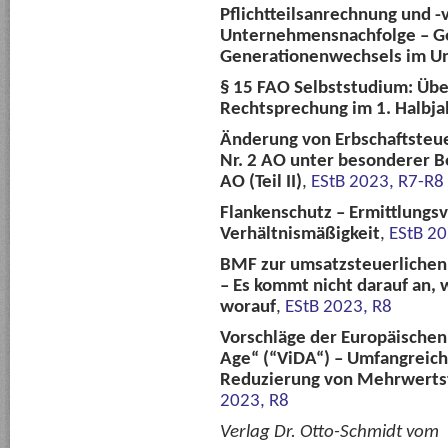
Pflichtteilsanrechnung und -v
Unternehmensnachfolge – Ge
Generationenwechsels im 
§ 15 FAO Selbststudium: Über
Rechtsprechung im 1. Halbja
Änderung von Erbschaftsteue
Nr. 2 AO unter besonderer B
AO (Teil II)
,
EStB 2023, R7-R8
Flankenschutz – Ermittlungs
Verhältnismäßigkeit
,
EStB 20
BMF zur umsatzsteuerlichen
– Es kommt nicht darauf an,
worauf
,
EStB 2023, R8
Vorschläge der Europäischen
Age“ (“ViDA“) – Umfangrei
Reduzierung von Mehrwertst
2023, R8
Verlag Dr. Otto-Schmidt vom