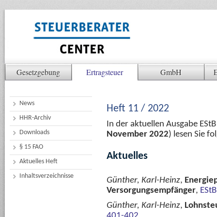
Gesetzgebung
Ertragsteuer
GmbH
E
News
Heft 11 / 2022
HHR-Archiv
In der aktuellen Ausgabe ESt
Downloads
November 2022
) lesen Sie 
§ 15 FAO
Aktuelles
Aktuelles Heft
Inhaltsverzeichnisse
Günther, Karl-Heinz
,
Energiep
Versorgungsempfänger
,
EStB
Günther, Karl-Heinz
,
Lohnsteu
401-402