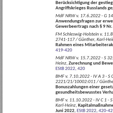
Berücksichtigung der gestie
Angriffskrieges Russlands ge
MdF NRW v. 17.6.2022 - G 1425
Anwendungsfragen zur erwei
Gewerbeertrags nach § 9 Nr.
FM Schleswig-Holstein v. 11.
2741-117 / Günther, Karl-Hei
Rahmen eines Mitarbeitera
419-420
MdF NRW v. 15.7.2022 - S 3250
Heinz
,
Zurechnung und Bewer
EStB 2022, 420
BMF v. 7.10.2022 - IV A 3 - S
2221/21/10002:011 / Günther
Bonuszahlungen einer gesetz
gesundheitsbewusstes Verh
BMF v. 11.10.2022 - IV C 1 -
Karl-Heinz
,
Kapitalmaßnahme 
Juni 2022
,
EStB 2022, 420-4