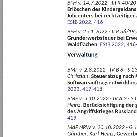
BFH v. 14.7.2022 - III R 40/20
Erlöschen des Kindergeldans
Jobcenters bei rechtzeitiger
EStB 2022, 416
BFH v. 25.1.2022 - II R 36/19 
Grunderwerbsteuer bei Erwer
Waldflächen
,
EStB 2022, 416
Verwaltung
BMF v. 2.8.2022 - IV B 8 - S 
Christian
,
Steuerabzug nach §
Softwareauftragsentwicklun
2022, 417-418
BMF v. 5.10.2022 - IV A 3 - S
Heinz
,
Berücksichtigung der 
des Angriffskrieges Russland
419
MdF NRW v. 20.10.2022 - G 149
Günther, Karl-Heinz
,
Gewerbe