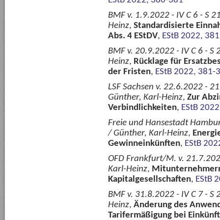
EStB 2022, 380-381
BMF v. 1.9.2022 - IV C 6 - S 
Heinz
,
Standardisierte Einn
Abs. 4 EStDV
,
EStB 2022, 381
BMF v. 20.9.2022 - IV C 6 - S
Heinz
,
Rücklage für Ersatzbes
der Fristen
,
EStB 2022, 381-
LSF Sachsen v. 22.6.2022 - 2
Günther, Karl-Heinz
,
Zur Abzi
Verbindlichkeiten
,
EStB 2022
Freie und Hansestadt Hambur
/ Günther, Karl-Heinz
,
Energi
Gewinneinkünften
,
EStB 202
OFD Frankfurt/M. v. 21.7.202
Karl-Heinz
,
Mitunternehmern
Kapitalgesellschaften
,
EStB 
BMF v. 31.8.2022 - IV C 7 - S
Heinz
,
Änderung des Anwend
Tarifermäßigung bei Einkünft