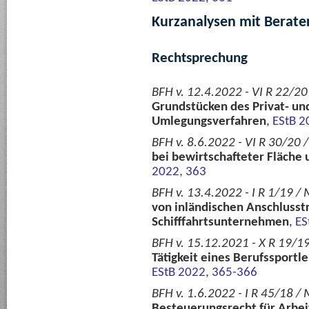
Kurzanalysen mit Berate
Rechtsprechung
BFH v. 12.4.2022 - VI R 22/20
Grundstücken des Privat- un
Umlegungsverfahren
,
EStB 2
BFH v. 8.6.2022 - VI R 30/20
bei bewirtschafteter Fläche
2022, 363
BFH v. 13.4.2022 - I R 1/19 / 
von inländischen Anschlusst
Schifffahrtsunternehmen
,
ES
BFH v. 15.12.2021 - X R 19/1
Tätigkeit eines Berufssportle
EStB 2022, 365-366
BFH v. 1.6.2022 - I R 45/18 
Besteuerungsrecht für Arbei