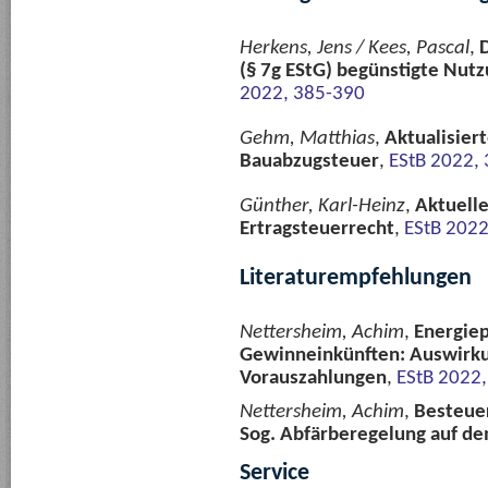
Herkens, Jens / Kees, Pascal
,
(§ 7g EStG) begünstigte Nutz
2022, 385-390
Gehm, Matthias
,
Aktualisier
Bauabzugsteuer
,
EStB 2022,
Günther, Karl-Heinz
,
Aktuell
Ertragsteuerrecht
,
EStB 2022
Literaturempfehlungen
Nettersheim, Achim
,
Energiep
Gewinneinkünften: Auswirkun
Vorauszahlungen
,
EStB 2022,
Nettersheim, Achim
,
Besteue
Sog. Abfärberegelung auf de
Service