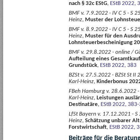
nach § 32c EStG
,
EStB 2022, 
BMF v. 7.9.2022 - IV C 5 - S 
Heinz
,
Muster der Lohnsteu
BMF v. 8.9.2022 - IV C 5 - S 
Heinz
,
Muster für den Ausdru
Lohnsteuerbescheinigung 2
BMF v. 29.8.2022 - online / G
Aufteilung eines Gesamtkauf
Grundstück
,
EStB 2022, 383
BZSt v. 27.5.2022 - BZSt St II
Karl-Heinz
,
Kinderbonus 202
FBeh Hamburg v. 28.6.2022 -
Karl-Heinz
,
Leistungen auslän
Destinatäre
,
EStB 2022, 383
LfSt Bayern v. 17.12.2021 - S
Heinz
,
Schätzung unbarer Alt
Forstwirtschaft
,
EStB 2022, 
Beiträge für die Beratun