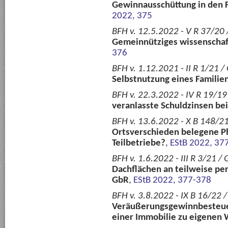
Gewinnausschüttung in den Fä
2022, 375
BFH v. 12.5.2022 - V R 37/20 
Gemeinnütziges wissenschaft
376
BFH v. 1.12.2021 - II R 1/21 /
Selbstnutzung eines Famili
BFH v. 22.3.2022 - IV R 19/19
veranlasste Schuldzinsen b
BFH v. 13.6.2022 - X B 148/21
Ortsverschieden belegene Ph
Teilbetriebe?
,
EStB 2022, 37
BFH v. 1.6.2022 - III R 3/21 /
Dachflächen an teilweise pe
GbR
,
EStB 2022, 377-378
BFH v. 3.8.2022 - IX B 16/22 
Veräußerungsgewinnbesteuer
einer Immobilie zu eigene