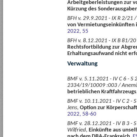
Arbeitgeberleistungen zur v
Kürzung des Sonderausgabe
BFH v. 29.9.2021 - IX R 2/21 
von Vermietungseinkünften i
2022, 55
BFH v. 8.12.2021 - IX B 81/20
Rechtsfortbildung zur Abgre
Erhaltungsaufwand nicht erf
Verwaltung
BMF v. 5.11.2021 - IV C 6 - S
2334/19/10009 :003 / Anemül
betrieblichen Kraftfahrzeugs
BMF v. 10.11.2021 - IV C 2 -
Jens
,
Option zur Körperschaf
2022, 58-60
BMF v. 28.12.2021 - IV B 3 -
Wilfried
,
Einkünfte aus unse
nach dem DBA-Frankreich
,
E