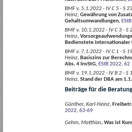
BMF v. 5.1.2022 - IV C 5 - S 
Heinz
,
Gewährung von Zusatzl
Gehaltsumwandlungen
,
EStB
BMF v. 10.1.2022 - IV C 3 - S
Heinz
,
Vorsorgeaufwendunge
Bedienstete internationaler
BMF v. 7.1.2022 - IV C 1 - S 
Heinz
,
Basiszins zur Berechn
Abs. 4 InvStG
,
EStB 2022, 62
BMF v. 19.1.2022 - IV B 2 - S
Heinz
,
Stand der DBA am 1.1
Beiträge für die Beratun
Günther, Karl-Heinz
,
Freibetr
2022, 63-69
Gehm, Matthias
,
Was ist Kun