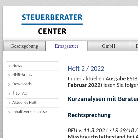
Gesetzgebung
Ertragsteuer
GmbH
E
News
Heft 2 / 2022
HHR-Archiv
In der aktuellen Ausgabe ESt
Downloads
Februar 2022
) lesen Sie fol
§ 15 FAO
Kurzanalysen mit Berate
Aktuelles Heft
Inhaltsverzeichnisse
Rechtsprechung
BFH v. 11.8.2021 - I R 39/18 
Missbrauchstatbestand bei 