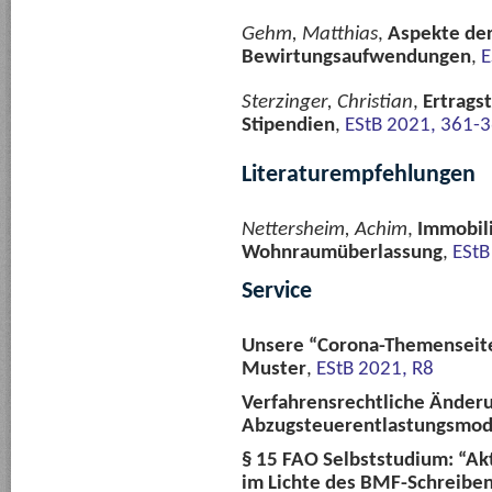
Gehm, Matthias
,
Aspekte de
Bewirtungsaufwendungen
,
E
Sterzinger, Christian
,
Ertrags
Stipendien
,
EStB 2021, 361-
Literaturempfehlungen
Nettersheim, Achim
,
Immobili
Wohnraumüberlassung
,
EStB
Service
Unsere “Corona-Themenseite“
Muster
,
EStB 2021, R8
Verfahrensrechtliche Änder
Abzugsteuerentlastungsmod
§ 15 FAO Selbststudium: “Akt
im Lichte des BMF-Schreiben