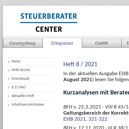
Gesetzgebung
Ertragsteuer
GmbH
E
News
Heft 8 / 2021
HHR-Archiv
In der aktuellen Ausgabe ESt
Downloads
August 2021
) lesen Sie folg
§ 15 FAO
Kurzanalysen mit Berate
Aktuelles Heft
Inhaltsverzeichnisse
BFH v. 25.3.2021 - VIII R 45/
Geltungsbereich der Korrektu
EStB 2021, 321-322
BFH v. 12.11.2020 - III R 38/