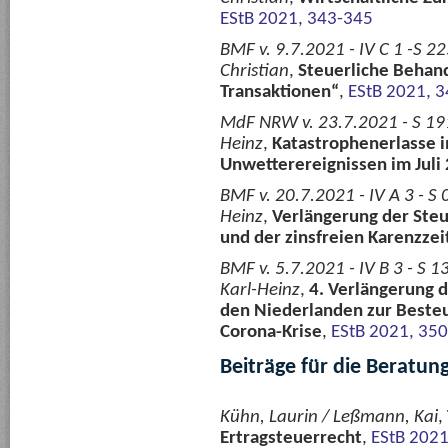
EStB 2021, 343-345
BMF v. 9.7.2021 - IV C 1 -S 
Christian
,
Steuerliche Beha
Transaktionen“
,
EStB 2021, 
MdF NRW v. 23.7.2021 - S 1915
Heinz
,
Katastrophenerlasse
Unwetterereignissen im Juli
BMF v. 20.7.2021 - IV A 3 - S
Heinz
,
Verlängerung der Steu
und der zinsfreien Karenzzei
BMF v. 5.7.2021 - IV B 3 - S
Karl-Heinz
,
4. Verlängerung 
den Niederlanden zur Beste
Corona-Krise
,
EStB 2021, 350
Beiträge für die Beratun
Kühn, Laurin / Leßmann, Kai
,
Ertragsteuerrecht
,
EStB 2021