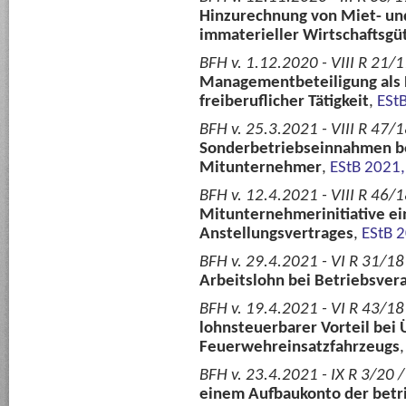
Hinzurechnung von Miet- und
immaterieller Wirtschaftsgü
BFH v. 1.12.2020 - VIII R 21/17
Managementbeteiligung als 
freiberuflicher Tätigkeit
,
ESt
BFH v. 25.3.2021 - VIII R 47/1
Sonderbetriebseinnahmen be
Mitunternehmer
,
EStB 2021
BFH v. 12.4.2021 - VIII R 46/1
Mitunternehmerinitiative ein
Anstellungsvertrages
,
EStB 
BFH v. 29.4.2021 - VI R 31/1
Arbeitslohn bei Betriebsver
BFH v. 19.4.2021 - VI R 43/1
lohnsteuerbarer Vorteil bei 
Feuerwehreinsatzfahrzeugs
BFH v. 23.4.2021 - IX R 3/20 /
einem Aufbaukonto der betri