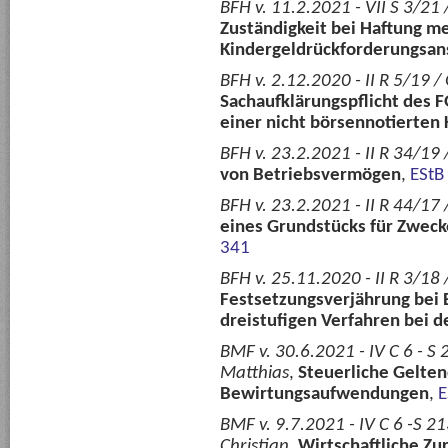
BFH v. 11.2.2021 - VII S 3/21
Zuständigkeit bei Haftung m
Kindergeldrückforderungsan
BFH v. 2.12.2020 - II R 5/19 /
Sachaufklärungspflicht des F
einer nicht börsennotierten 
BFH v. 23.2.2021 - II R 34/19 
von Betriebsvermögen
,
EStB
BFH v. 23.2.2021 - II R 44/17 
eines Grundstücks für Zwec
341
BFH v. 25.11.2020 - II R 3/18 
Festsetzungsverjährung bei 
dreistufigen Verfahren bei 
BMF v. 30.6.2021 - IV C 6 - 
Matthias
,
Steuerliche Gelte
Bewirtungsaufwendungen
,
E
BMF v. 9.7.2021 - IV C 6 -S 
Christian
,
Wirtschaftliche Z