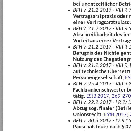
bei unentgeltlicher Bet
BFH v. 21.2.2017 - VIII R 
Vertragsarztpraxis oder n
einer Vertragsarztzulass
BFH v. 21.2.2017 - VIII R 
Abschreibbarkeit des im
Vorteil aus einer Vertra
BFH v. 21.2.2017 - VIII R 
Befugnis des Nichteigen
Nutzung des Ehegatteng
BFH v. 21.2.2017 - VIII R 
auf technische Übersetzu
Personengesellschaft
,
ES
BFH v. 25.4.2017 - VIII R 
Fachkrankenschwester bei
tätig
,
EStB 2017, 269-270
BFH v. 22.2.2017 - I R 2/
Abzug sog. finaler (Betri
Unionsrecht
,
EStB 2017,
BFH v. 30.3.2017 - IV R 1
Pauschalsteuer nach § 37