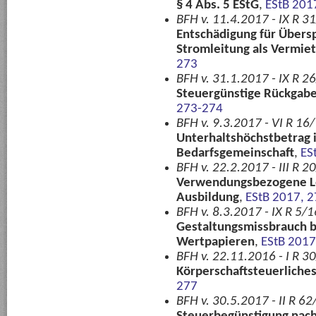
§ 4 Abs. 5 EStG
,
EStB 201
BFH v. 11.4.2017 - IX R 3
Entschädigung für Übers
Stromleitung als Vermi
273
BFH v. 31.1.2017 - IX R 2
Steuergünstige Rückgabe
273-274
BFH v. 9.3.2017 - VI R 16
Unterhaltshöchstbetrag i.
Bedarfsgemeinschaft
,
ES
BFH v. 22.2.2017 - III R 
Verwendungsbezogene Leh
Ausbildung
,
EStB 2017, 
BFH v. 8.3.2017 - IX R 5/1
Gestaltungsmissbrauch b
Wertpapieren
,
EStB 2017
BFH v. 22.11.2016 - I R 3
Körperschaftsteuerliche
277
BFH v. 30.5.2017 - II R 62