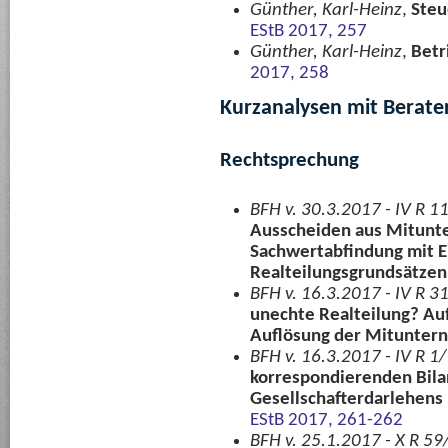
Günther, Karl-Heinz
,
Ste
EStB 2017, 257
Günther, Karl-Heinz
,
Betr
2017, 258
Kurzanalysen mit Berate
Rechtsprechung
BFH v. 30.3.2017 - IV R 1
Ausscheiden aus Mitunt
Sachwertabfindung mit E
Realteilungsgrundsätzen
BFH v. 16.3.2017 - IV R 3
unechte Realteilung? Au
Auflösung der Mitunter
BFH v. 16.3.2017 - IV R 1
korrespondierenden Bila
Gesellschafterdarlehens
EStB 2017, 261-262
BFH v. 25.1.2017 - X R 59