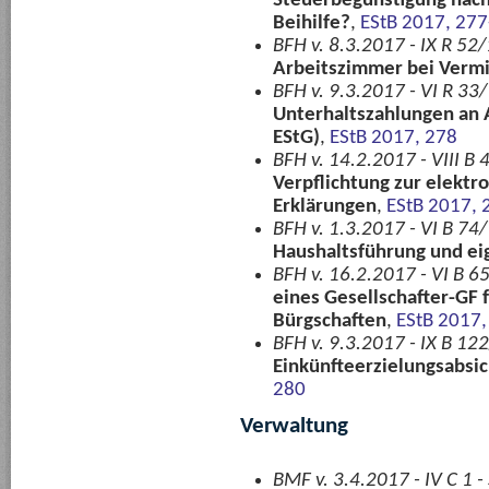
Steuerbegünstigung nach 
Beihilfe?
,
EStB 2017, 27
BFH v. 8.3.2017 - IX R 52
Arbeitszimmer bei Verm
BFH v. 9.3.2017 - VI R 33
Unterhaltszahlungen an 
EStG)
,
EStB 2017, 278
BFH v. 14.2.2017 - VIII B 
Verpflichtung zur elektr
Erklärungen
,
EStB 2017, 
BFH v. 1.3.2017 - VI B 74
Haushaltsführung und ei
BFH v. 16.2.2017 - VI B 6
eines Gesellschafter-GF 
Bürgschaften
,
EStB 2017,
BFH v. 9.3.2017 - IX B 12
Einkünfteerzielungsabsi
280
Verwaltung
BMF v. 3.4.2017 - IV C 1 