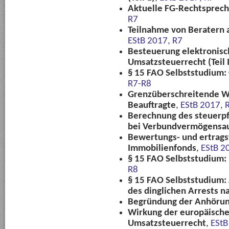
Aktuelle FG-Rechtsprec
R7
Teilnahme von Beratern 
EStB 2017, R7
Besteuerung elektronisc
Umsatzsteuerrecht (Teil I
§ 15 FAO Selbststudium: O
R7-R8
Grenzüberschreitende W
Beauftragte
,
EStB 2017, 
Berechnung des steuerpf
bei Verbundvermögensau
Bewertungs- und ertrags
Immobilienfonds
,
EStB 2
§ 15 FAO Selbststudium:
R8
§ 15 FAO Selbststudium
des dinglichen Arrests n
Begründung der Anhörun
Wirkung der europäisch
Umsatzsteuerrecht
,
EStB