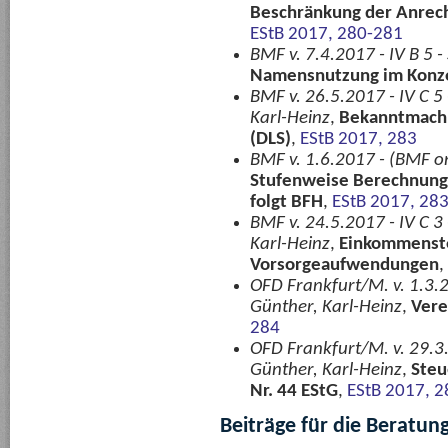
Beschränkung der Anrech
EStB 2017, 280-281
BMF v. 7.4.2017 - IV B 5 
Namensnutzung im Konz
BMF v. 26.5.2017 - IV C 5
Karl-Heinz
,
Bekanntmachun
(DLS)
,
EStB 2017, 283
BMF v. 1.6.2017 - (BMF on
Stufenweise Berechnung
folgt BFH
,
EStB 2017, 28
BMF v. 24.5.2017 - IV C 3
Karl-Heinz
,
Einkommenste
Vorsorgeaufwendungen
,
OFD Frankfurt/M. v. 1.3.2
Günther, Karl-Heinz
,
Vere
284
OFD Frankfurt/M. v. 29.3.
Günther, Karl-Heinz
,
Steu
Nr. 44 EStG
,
EStB 2017, 2
Beiträge für die Beratun