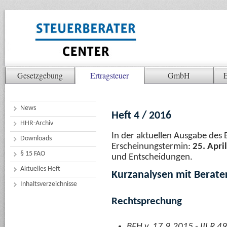
Gesetzgebung
Ertragsteuer
GmbH
E
News
Heft 4 / 2016
HHR-Archiv
In der aktuellen Ausgabe des 
Downloads
Erscheinungstermin:
25. Apri
§ 15 FAO
und Entscheidungen.
Aktuelles Heft
Kurzanalysen mit Berate
Inhaltsverzeichnisse
Rechtsprechung
BFH v. 17.9.2015 - III R 