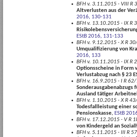
BFH v. 3.11.2015 - VIII R 3
Altverlusten aus der Ve
2016, 130-131
BFH v. 13.10.2015 - IX R 3
Risikolebensversicherun
EStB 2016, 131-133
BFH v. 9.12.2015 - X R 30
Umqualifizierung von Kr
2016, 133
BFH v. 10.11.2015 - IX R 2
Optionsscheine in Form v
Verlustabzug nach § 23 E
BFH v. 16.9.2015 - I R 62
Sonderausgabenabzugs fü
Ausland tätiger Arbeitn
BFH v. 1.10.2015 - X R 43/
Todesfallleistung einer 
Pensionskasse
,
EStB 201
BFH v. 17.12.2015 - V R 
von Kindergeld an Sozialh
BFH v. 5.11.2015 - III R 