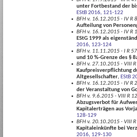
unter Fortbestand der b
EStB 2016, 121-122
BFH v. 16.12.2015 - IV R 
Aufteilung von Personen
BFH v. 16.12.2015 - IV R 
EStG 1999 als eigenstän
2016, 123-124
BFH v. 11.11.2015 - I R 5
und 10 %-Grenze des § 8
BFH v. 27.10.2015 - VIII 
Kaufpreisverpflichtung 
Altgesellschafter
,
EStB 2
BFH v. 16.12.2015 - IV R 
der Veranstaltung von Go
BFH v. 9.6.2015 - VIII R 12
Abzugsverbot für Aufwen
Kapitalerträgen aus Vo
128-129
BFH v. 20.10.2015 - VIII R
Kapitaleinkünfte bei Ver
2016, 129-130