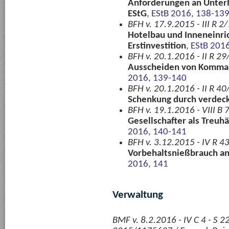
Anforderungen an Unterha
EStG
,
EStB 2016, 138-13
BFH v. 17.9.2015 - III R 
Hotelbau und Inneneinric
Erstinvestition
,
EStB 201
BFH v. 20.1.2016 - II R 29
Ausscheiden von Komman
2016, 139-140
BFH v. 20.1.2016 - II R 40
Schenkung durch verdeck
BFH v. 19.1.2016 - VIII B 
Gesellschafter als Treu
2016, 140-141
BFH v. 3.12.2015 - IV R 4
Vorbehaltsnießbrauch a
2016, 141
Verwaltung
BMF v. 8.2.2016 - IV C 4 - S