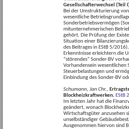
Gesellschafterwechsel (Teil I
Bei der Umstrukturierung von 
wesentliche Betriebsgrundlag
Sonderbetriebsvermögen (Son
mitunternehmerischen Betrie
gehört. Die Prüfung der Exist
Situation einer Bilanzierungsko
des Beitrages in EStB 5/2016
Erkenntnisse erleichtern die 
“störendes“ Sonder-BV vorha
Vorhandensein wesentlichen 
Steuerbelastungen und ermögl
Einbindung des Sonder-BV ode
Schumann, Jan Chr.
,
Ertragst
Blockheizkraftwerken
,
EStB 
Im letzten Jahr hat die Finan
geändert, wonach Blockheizkr
Wirtschaftsgüter anzusehen si
unselbständiger Gebäudebestan
Ausgenommen hiervon sind BH