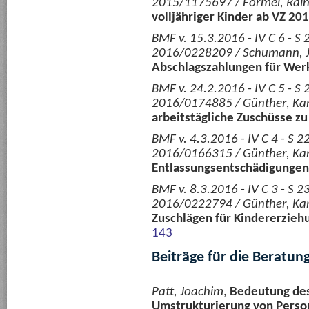
2015/1175697 / Formel, Rai
volljähriger Kinder ab VZ 20
BMF v. 15.3.2016 - IV C 6 - 
2016/0228209 / Schumann, J
Abschlagszahlungen für Wer
BMF v. 24.2.2016 - IV C 5 - 
2016/0174885 / Günther, Kar
arbeitstägliche Zuschüsse z
BMF v. 4.3.2016 - IV C 4 - S
2016/0166315 / Günther, Kar
Entlassungsentschädigungen
BMF v. 8.3.2016 - IV C 3 - S
2016/0222794 / Günther, Kar
Zuschlägen für Kindererzieh
143
Beiträge für die Beratun
Patt, Joachim
,
Bedeutung des
Umstrukturierung von Perso