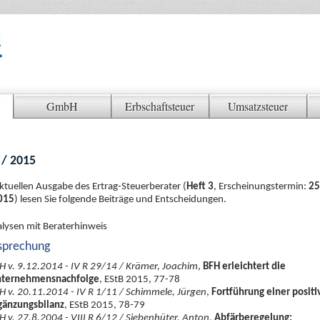
GmbH
Erbschaftsteuer
Umsatzsteuer
 / 2015
aktuellen Ausgabe des Ertrag-Steuerberater (
Heft 3
, Erscheinungstermin:
25
015
) lesen Sie folgende Beiträge und Entscheidungen.
lysen mit Beraterhinweis
sprechung
H v. 9.12.2014 - IV R 29/14 / Krämer, Joachim
,
BFH erleichtert die
ternehmensnachfolge
, EStB 2015, 77-78
H v. 20.11.2014 - IV R 1/11 / Schimmele, Jürgen
,
Fortführung einer positi
gänzungsbilanz
, EStB 2015, 78-79
H v. 27.8.2004 - VIII R 6/12 / Siebenhüter, Anton
,
Abfärberegelung: