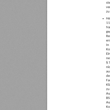
st
ve
zu
Ha
11
Na
ge
Re
er
In
Ko
Ei
ne
§ 
ni
au
de
Fa
Kl
zu
Au
BS
Au
Ko