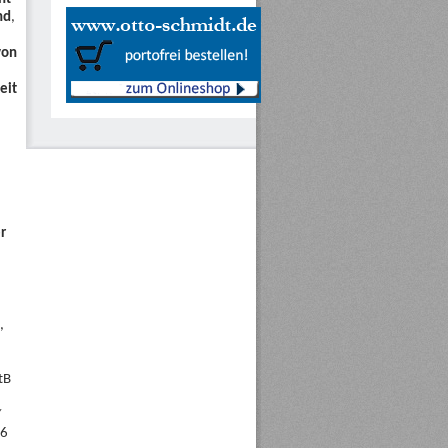
nd
,
von
eit
r
,
tB
/
96