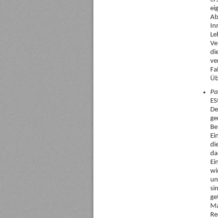
ei
Ab
In
Le
Ve
di
ve
Fa
Üb
Pa
ES
De
ge
Be
Ei
di
da
Ei
wi
un
si
ge
Ma
Re