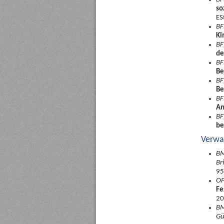
so
ES
BF
Ki
BF
de
BF
Be
BF
Be
BF
An
BF
be
Verwa
BM
Br
95
OF
Fe
20
BM
Gü