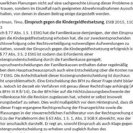
euerlichen Planungen nicht auf eine sachgerechte Lösung dieser Probleme z
rtrauen, sondern im Einzelfall nach geeigneten Abwehrmaßnahmen Aussc
 halten, von denen in diesem Beitrag einige dargestellt werden.
rtman, Timo
,
Einspruch gegen die Kindergeldfestsetzung
, EStB 2015, 11
3
ch § 77 Abs. 1 S. 1 EStG hat die Familienkasse demjenigen, der den Einspru
gen die Kindergeldfestsetzung erhoben hat, die zur zweckentsprechenden
chtsverfolgung oder Rechtsverteidigung notwendigen Aufwendungen zu
statten, soweit der Einspruch gegen die Kindergeldfestsetzung erfolgreich is
 § 77 Abs. 3 S. 2 EStG ist sodann das Erfordernis einer
stengrundentscheidung durch die Familienkasse geregelt.
nspruchsentscheidungen der Familienkassen enthalten daher regelmäßig
ben dem Hauptsacheausspruch auch eine Entscheidung über die Kosten na
77 EStG. Die Anfechtbarkeit dieser Kostengrundentscheidung ist durchaus
cht unproblematisch. Eine Entscheidung des BFH zu dieser Frage steht bisla
s. Jedoch ist derzeit ein Verfahren mit genau dieser Rechtsfrage anhängig (
s BFH: III R 8/14). Da der BFH hier auf die Nichtzulassungsbeschwerde der
milienkasse hin die Revision zugelassen hat, scheint er selbst insoweit
ärungsbedarf zu sehen. Dies wohl maßgeblich vor dem Hintergrund, dass di
 dieser Frage ergangene Rechtsprechung der Finanzgerichte sowie die
ffassungen in der steuerrechtlichen Fachliteratur von der Rechtsprechung 
G zu der Parallelnorm des § 63 Abs. 1 S. 1, Abs. 2 SGB X abweicht, was der
tor anschaulich darstellt. Er regt an, sowohl Einspruch als auch Klage gegen
stengrundentscheidung zu erheben und zugleich Ruhen des