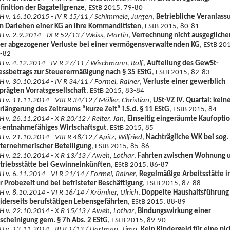
finition der Bagatellgrenze
, EStB 2015, 79-80
H v. 16.10.2015 - IV R 15/11 / Schimmele, Jürgen
,
Betriebliche Veranlass
n Darlehen einer KG an ihre Kommanditisten
, EStB 2015, 80-81
H v. 2.9.2014 - IX R 52/13 / Weiss, Martin
,
Verrechnung nicht ausgegliche
er abgezogener Verluste bei einer vermögensverwaltenden KG
, EStB 20
-82
H v. 4.12.2014 - IV R 27/11 / Wischmann, Rolf
,
Aufteilung des GewSt-
ssbetrags zur Steuerermäßigung nach § 35 EStG
, EStB 2015, 82-83
H v. 30.10.2014 - IV R 34/11 / Formel, Rainer
,
Verluste einer gewerblich
prägten Vorratsgesellschaft
, EStB 2015, 83-84
H v. 11.11.2014 - VIII R 34/12 / Möller, Christian
,
USt-VZ IV. Quartal: kein
rlängerung des Zeitraums “kurze Zeit“ i.S.d. § 11 EStG
, EStB 2015, 84
H v. 26.11.2014 - X R 20/12 / Reiter, Jan
,
Einseitig eingeräumte Kaufopti
s entnahmefähiges Wirtschaftsgut
, EStB 2015, 85
H v. 21.10.2014 - VIII R 48/12 / Apitz, Wilfried
,
Nachträgliche WK bei sog.
ternehmerischer Beteiligung
, EStB 2015, 85-86
H v. 22.10.2014 - X R 13/13 / Aweh, Lothar
,
Fahrten zwischen Wohnung 
triebsstätte bei Gewinneinkünften
, EStB 2015, 86-87
H v. 6.11.2014 - VI R 21/14 / Formel, Rainer
,
Regelmäßige Arbeitsstätte i
r Probezeit und bei befristeter Beschäftigung
, EStB 2015, 87-88
H v. 8.10.2014 - VI R 16/14 / Krömker, Ulrich
,
Doppelte Haushaltsführung
iderseits berufstätigen Lebensgefährten
, EStB 2015, 88-89
H v. 22.10.2014 - X R 15/13 / Aweh, Lothar
,
Bindungswirkung einer
scheinigung gem. § 7h Abs. 2 EStG
, EStB 2015, 89-90
H v. 13.11.2014 - III R 1/13 / Hartman, Timo
,
Kein Kindergeld für eine nic