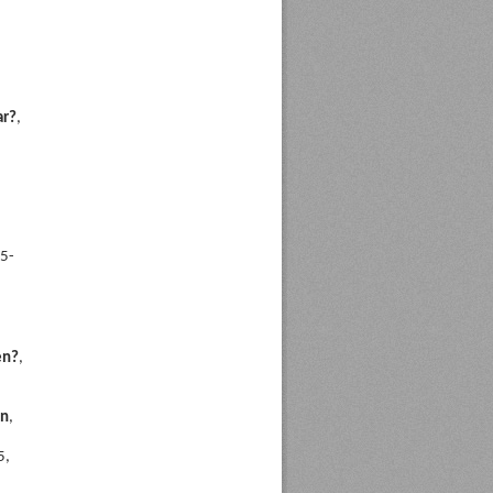
ar?
,
15-
en?
,
en
,
5,