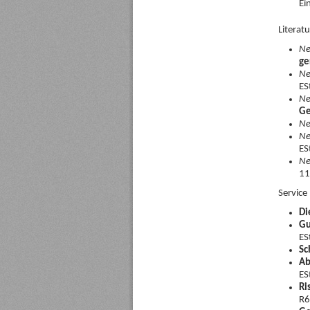
Ei
Litera
Ne
ge
Ne
ES
Ne
Ge
Ne
Ne
ES
Ne
11
Service
Di
Gu
ES
Sc
Ab
ES
Ri
R6