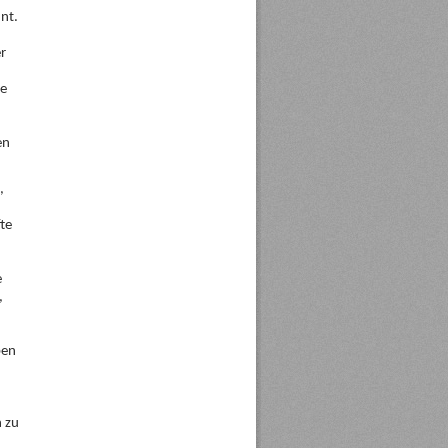
nt.
r
ie
en
,
te
e
,
ben
 zu