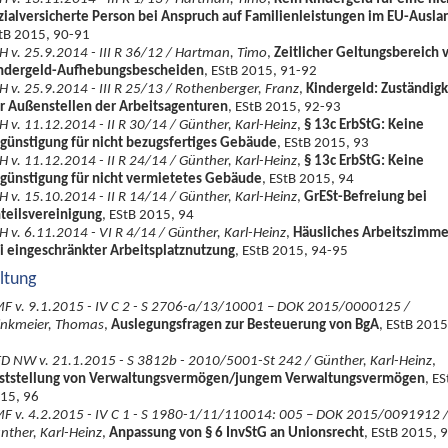
zialversicherte Person bei Anspruch auf Familienleistungen im EU-Ausla
tB 2015, 90-91
H v. 25.9.2014 - III R 36/12 / Hartman, Timo
,
Zeitlicher Geltungsbereich 
ndergeld-Aufhebungsbescheiden
, EStB 2015, 91-92
H v. 25.9.2014 - III R 25/13 / Rothenberger, Franz
,
Kindergeld: Zuständigk
r Außenstellen der Arbeitsagenturen
, EStB 2015, 92-93
H v. 11.12.2014 - II R 30/14 / Günther, Karl-Heinz
,
§ 13c ErbStG: Keine
günstigung für nicht bezugsfertiges Gebäude
, EStB 2015, 93
H v. 11.12.2014 - II R 24/14 / Günther, Karl-Heinz
,
§ 13c ErbStG: Keine
günstigung für nicht vermietetes Gebäude
, EStB 2015, 94
H v. 15.10.2014 - II R 14/14 / Günther, Karl-Heinz
,
GrESt-Befreiung bei
teilsvereinigung
, EStB 2015, 94
H v. 6.11.2014 - VI R 4/14 / Günther, Karl-Heinz
,
Häusliches Arbeitszimme
i eingeschränkter Arbeitsplatznutzung
, EStB 2015, 94-95
ltung
F v. 9.1.2015 - IV C 2 - S 2706-a/13/10001 – DOK 2015/0000125 /
inkmeier, Thomas
,
Auslegungsfragen zur Besteuerung von BgA
, EStB 2015
D NW v. 21.1.2015 - S 3812b - 2010/5001-St 242 / Günther, Karl-Heinz
,
ststellung von Verwaltungsvermögen/jungem Verwaltungsvermögen
, ES
15, 96
F v. 4.2.2015 - IV C 1 - S 1980-1/11/110014: 005 – DOK 2015/0091912 
nther, Karl-Heinz
,
Anpassung von § 6 InvStG an Unionsrecht
, EStB 2015, 