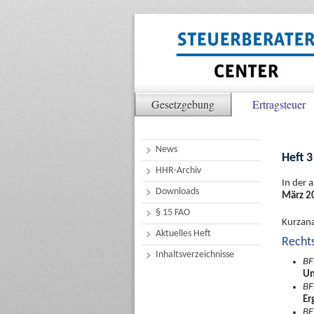
Gesetzgebung
Ertragsteuer
News
Heft 3
HHR-Archiv
In der 
Downloads
März 2
§ 15 FAO
Kurzana
Aktuelles Heft
Recht
Inhaltsverzeichnisse
BF
Un
BF
Er
BF