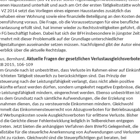
genen Hausstand unterhält und auch am Ort der ersten Tätigkeitsstätte woh
 VZ 2014 setzt das Vorliegen eines eigenen Hausstandes zusätzlich das
nehaben einer Wohnung sowie eine finanzielle Beteiligung an den Kosten de
bensführung voraus. Die Frage, ob die Voraussetzungen für eine berufliche
ranlassung erfüllt sind, hat immer wieder zu Rechtsstreitigkeiten geführt, d
e FG beschäftigt haben. Dabei hat sich der BFH insbesondere in jüngster Zeit
rmehrt mit dieser Problematik auf der Grundlage unterschiedlicher
llgestaltungen auseinander setzen müssen. Nachfolgend gibt der Autor ein
erblick über die aktuelle Rechtslage.
us, Bernhard
,
Aktuelle Fragen der gesetzlichen Verlustausgleichsverbote
tB 2015, 106-109
m Grunde nach ist unbestritten, dass Verluste im Rahmen einer auf Einkünf
richteten Tätigkeit steuerlich zu berücksichtigen sind. Das Prinzip der
steuerung nach der Leistungsfähigkeit verlangt, dass nicht allein positive
nkünfte erfasst werden dürfen, sondern umgekehrt negative Ergebnisse, di
e Leistungsfähigkeit mindern, eingerechnet werden. Ebenso unbestritten ist
ss dem Grundsatz nach sämtliche Aufwendungen, die der Erzielung von
nnahmen dienen, das zu versteuernde Einkommen mindern. Gleichwohl
mmelt das Einkommensteuerrecht von Abzugsverboten für Betriebsausga
d Werbungskosten sowie Ausgleichsverboten für erlittene Verluste. Bisher
nd die Gerichte dieser Fehlentwicklung lediglich in Teilbereichen entgegen
treten. Jetzt bieten die anhängigen Verfahren dem BVerfG Gelegenheit, die
ßstäbe für die steuerliche Anerkennung von Aufwendungen und Verlusten
cht zu rücken. Gleichwohl sind die Steuerpflichtigen gut beraten, bei