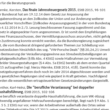
e für die Beratungspraxis
rnke, Karsten
,
Das finale Jahressteuergesetz 2015
, EStB 2015, 96-101
r Bundesrat hat am 19.12.14 dem Gesetz zur Anpassung der
gabenordnung an den Zollkodex der Union und zur Änderung weiterer
euerlicher Vorschriften (Zollkodex-Anpassungsgesetz) in der vom Bundesta
 4.12.2014 in 2./3. Lesung beschlossenen Fassung zugestimmt und das
setz in abgespeckter Form angenommen. Er ist somit den Empfehlungen
ines Finanzausschusses, den Vermittlungsausschuss anzurufen, nicht gefolg
e Zustimmung konnte erreicht werden, da die Bundesregierung zugesichert
t, die vom Bundesrat dringend geforderten Themen zur Schließung von
setzeslücken hinsichtlich des sog. “VW-Porsche Deals“ (§§ 20,24,21 UmwS
e Besteuerung der Veräußerungsgewinne aus Streubesitzbeteiligungen an
pitalgesellschaften (§ 8b Abs. 4 KStG) sowie Maßnahmen zur Vermeidung
brider Steuergestaltungen (§ 4 Abs. 5a EStG) bereits ab dem ersten Quartal
15 aufzugreifen (vgl. hierzu Warnke, EStB 2014, 418). Damit konnte das
setzgebungsverfahren doch noch im Jahr 2014 abgeschlossen werden und
le gesetzlichen Regelungen sind wie geplant in Kraft getreten. Nachfolgend
rden die wesentlichen ertragsteuerlichen Gesetzesänderungen dargestellt.
nther, Karl-Heinz
,
Die “berufliche Veranlassung“ bei doppelter
ushaltsführung
, EStB 2015, 102-106
ne beruflich veranlasste doppelte Haushaltsführung, die zum WK-Abzug
twendig angefallener Mehraufwendungen berechtigt, liegt nach § 9 Abs. 1 
. 5 S. 2 EStG nur vor, wenn der Arbeitnehmer außerhalb des Ortes seiner
sten Tätigkeitsstätte (bis VZ 2013: seiner regelmäßigen Arbeitsstätte) einen