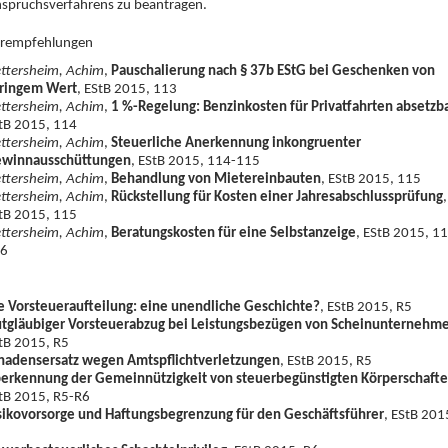
nspruchsverfahrens zu beantragen.
turempfehlungen
ttersheim, Achim
,
Pauschalierung nach § 37b EStG bei Geschenken von
ringem Wert
, EStB 2015, 113
ttersheim, Achim
,
1 %-Regelung: Benzinkosten für Privatfahrten absetzb
tB 2015, 114
ttersheim, Achim
,
Steuerliche Anerkennung inkongruenter
winnausschüttungen
, EStB 2015, 114-115
ttersheim, Achim
,
Behandlung von Mietereinbauten
, EStB 2015, 115
ttersheim, Achim
,
Rückstellung für Kosten einer Jahresabschlussprüfung
,
tB 2015, 115
ttersheim, Achim
,
Beratungskosten für eine Selbstanzeige
, EStB 2015, 1
6
e Vorsteueraufteilung: eine unendliche Geschichte?
, EStB 2015, R5
tgläubiger Vorsteuerabzug bei Leistungsbezügen von Scheinunternehm
tB 2015, R5
hadensersatz wegen Amtspflichtverletzungen
, EStB 2015, R5
erkennung der Gemeinnützigkeit von steuerbegünstigten Körperschaft
tB 2015, R5-R6
sikovorsorge und Haftungsbegrenzung für den Geschäftsführer
, EStB 201