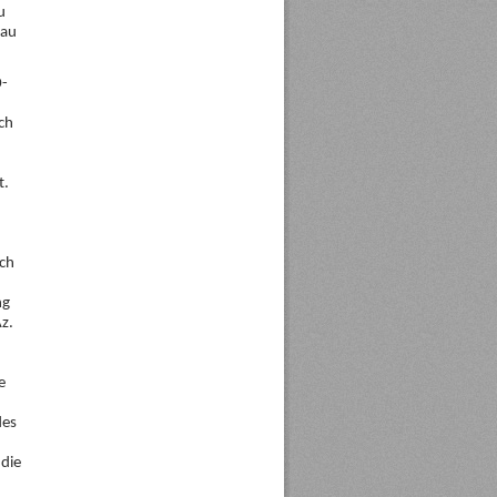
u
hau
0-
ch
t.
ch
ng
Az.
e
des
 die