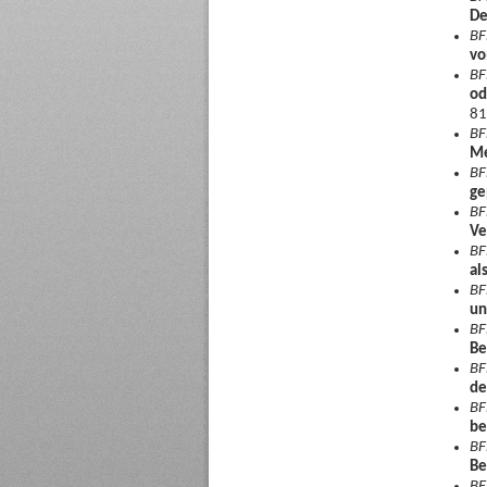
De
BF
vo
BF
od
81
BF
Me
BF
ge
BF
Ve
BF
al
BF
un
BF
Be
BF
de
BF
be
BF
Be
BF