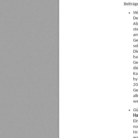
Beiträg
Wa
De
Ab
st
am
Ge
se
Di
ha
Ge
di
Ka
hy
20
Ge
al
we
Gü
Ha
Ei
no
Nr
er