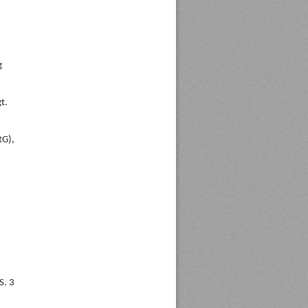
g
t.
tG),
S. 3