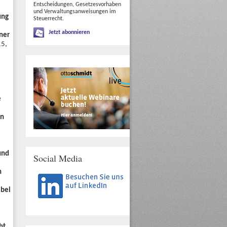
Entscheidungen, Gesetzesvorhaben
und Verwaltungsanweisungen im
ung
Steuerrecht.
Jetzt abonnieren
ner
15,
e
on
und
Social Media
n
 bei
ht