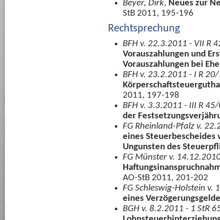
Beyer, Dirk
,
Neues zur Ne
StB 2011, 195-196
Rechtsprechung
BFH v. 22.3.2011 - VII R 
Vorauszahlungen und Ers
Vorauszahlungen bei Ehe
BFH v. 23.2.2011 - I R 20
Körperschaftsteuergutha
2011, 197-198
BFH v. 3.3.2011 - III R 45
der Festsetzungsverjähr
FG Rheinland-Pfalz v. 22.
eines Steuerbescheides 
Ungunsten des Steuerpfl
FG Münster v. 14.12.2010
Haftungsinanspruchnahm
AO-StB 2011, 201-202
FG Schleswig-Holstein v. 
eines Verzögerungsgeld
BGH v. 8.2.2011 - 1 StR 
Lohnsteuerhinterziehun