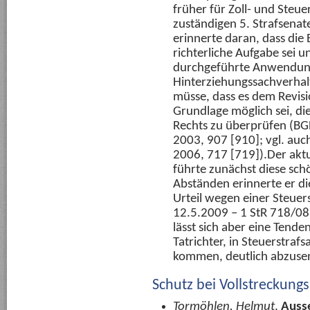
früher für Zoll- und Steue
zuständigen 5. Strafsenat
erinnerte daran, dass die
richterliche Aufgabe sei u
durchgeführte Anwendung
Hinterziehungssachverhalt 
müsse, dass es dem Revisio
Grundlage möglich sei, di
Rechts zu überprüfen (BG
2003, 907 [910]; vgl. auch
2006, 717 [719]).Der aktu
führte zunächst diese sch
Abständen erinnerte er di
Urteil wegen einer Steuer
12.5.2009 – 1 StR 718/08
lässt sich aber eine Tend
Tatrichter, in Steuerstraf
kommen, deutlich abzuse
Schutz bei Vollstrecku
Tormöhlen, Helmut
,
Ausse