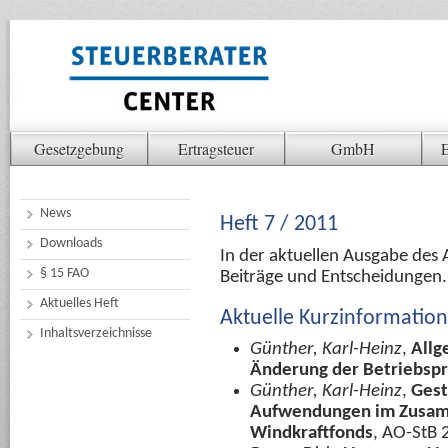
Gesetzgebung
Ertragsteuer
GmbH
E
News
Heft 7 / 2011
Downloads
In der aktuellen Ausgabe des 
§ 15 FAO
Beiträge und Entscheidungen.
Aktuelles Heft
Aktuelle Kurzinformatio
Inhaltsverzeichnisse
Günther, Karl-Heinz
,
Allg
Änderung der Betriebsp
Günther, Karl-Heinz
,
Gest
Aufwendungen im Zusamm
Windkraftfonds
, AO-StB 