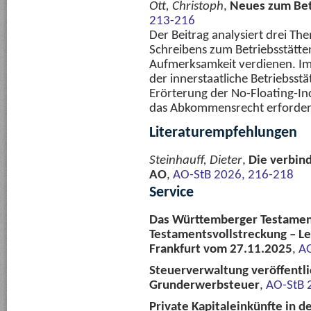
Ott, Christoph
,
Neues zum Bet
213-216
Der Beitrag analysiert drei 
Schreibens zum Betriebsstätte
Aufmerksamkeit verdienen. Im 
der innerstaatliche Betriebsst
Erörterung der No-Floating-In
das Abkommensrecht erforder
Literaturempfehlungen
Steinhauff, Dieter
,
Die verbind
AO
,
AO-StB 2026, 216-218
Service
Das Württemberger Testamen
Testamentsvollstreckung – L
Frankfurt vom 27.11.2025
,
AO
Steuerverwaltung veröffentli
Grunderwerbsteuer
,
AO-StB 
Private Kapitaleinkünfte in d