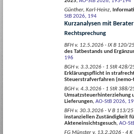
2025
,
AO-StB 2026, 193-194
Günther, Karl-Heinz
,
Informat
StB 2026, 194
Kurzanalysen mit Berate
Rechtsprechung
BFH v. 12.5.2026 - IX B 120/2
des Tatbestands und Ergänzun
196
BGH v. 3.3.2026 - 1 StR 428/2
Erklärungspflicht in strafrec
Steuerstrafverfahren (nemo-
BGH v. 4.3.2026 - 1 StR 388/2
Umsatzsteuerhinterziehung u
Lieferungen
,
AO-StB 2026, 1
BFH v. 30.3.2026 - V B 113/25 
instanziellen Zuständigkeit f
Akteneinsichtsgesuch
,
AO-St
FG Münster v. 13.2.2026 - 4 K