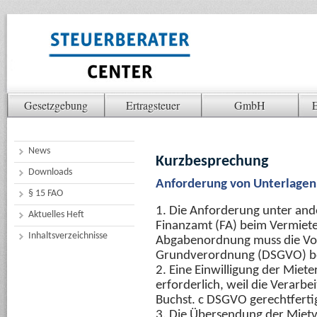
Gesetzgebung
Ertragsteuer
GmbH
E
News
Kurzbesprechung
Downloads
Anforderung von Unterlagen
§ 15 FAO
1. Die Anforderung unter an
Aktuelles Heft
Finanzamt (FA) beim Vermieter
Inhaltsverzeichnisse
Abgabenordnung muss die Vo
Grundverordnung (DSGVO) b
2. Eine Einwilligung der Mieter
erforderlich, weil die Verarbe
Buchst. c DSGVO gerechtfertigt
3. Die Übersendung der Mietve