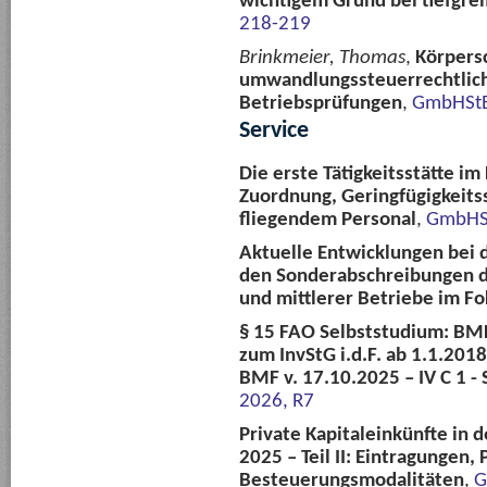
wichtigem Grund bei tiefgre
218-219
Brinkmeier, Thomas
,
Körpers
umwandlungssteuerrechtlic
Betriebsprüfungen
,
GmbHStB
Service
Die erste Tätigkeitsstätte i
Zuordnung, Geringfügigkeits
fliegendem Personal
,
GmbHSt
Aktuelle Entwicklungen bei 
den Sonderabschreibungen de
und mittlerer Betriebe im F
§ 15 FAO Selbststudium: BM
zum InvStG i.d.F. ab 1.1.20
BMF v. 17.10.2025 – IV C 1 
2026, R7
Private Kapitaleinkünfte in 
2025 – Teil II: Eintragungen,
Besteuerungsmodalitäten
,
G