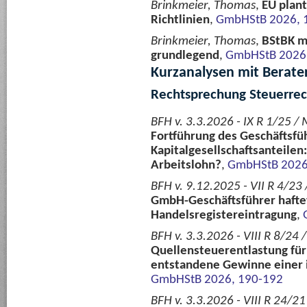
Brinkmeier, Thomas
,
EU plant
Richtlinien
,
GmbHStB 2026, 
Brinkmeier, Thomas
,
BStBK m
grundlegend
,
GmbHStB 2026
Kurzanalysen mit Berate
Rechtsprechung Steuerrec
BFH v. 3.3.2026 - IX R 1/25 / 
Fortführung des Geschäftsfü
Kapitalgesellschaftsanteile
Arbeitslohn?
,
GmbHStB 2026
BFH v. 9.12.2025 - VII R 4/23
GmbH-Geschäftsführer haftet
Handelsregistereintragung
,
BFH v. 3.3.2026 - VIII R 8/24 
Quellensteuerentlastung für
entstandene Gewinne einer i
GmbHStB 2026, 190-192
BFH v. 3.3.2026 - VIII R 24/21