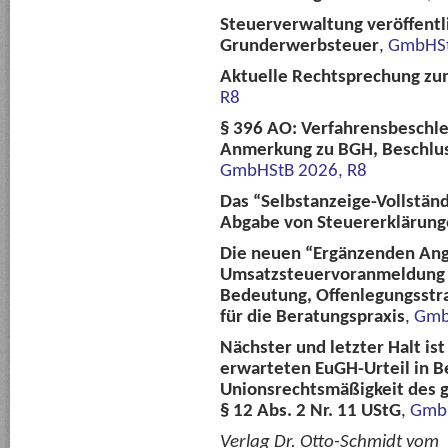
Steuerverwaltung veröffentli
Grunderwerbsteuer
,
GmbHSt
Aktuelle Rechtsprechung zu
R8
§ 396 AO: Verfahrensbeschle
Anmerkung zu BGH, Beschluss
GmbHStB 2026, R8
Das “Selbstanzeige-Vollständ
Abgabe von Steuererklärun
Die neuen “Ergänzenden Ang
Umsatzsteuervoranmeldung a
Bedeutung, Offenlegungsstr
für die Beratungspraxis
,
Gmb
Nächster und letzter Halt i
erwarteten EuGH-Urteil in Be
Unionsrechtsmäßigkeit des g
§ 12 Abs. 2 Nr. 11 UStG
,
GmbH
Verlag Dr. Otto-Schmidt vom