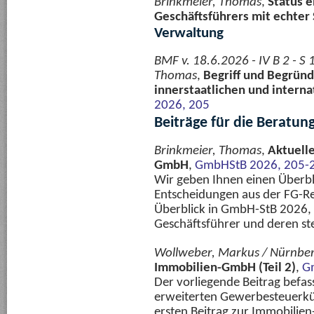
Brinkmeier, Thomas
,
Status e
Geschäftsführers mit echter
Verwaltung
BMF v. 18.6.2026 - IV B 2 - 
Thomas
,
Begriff und Begründ
innerstaatlichen und interna
2026, 205
Beiträge für die Beratun
Brinkmeier, Thomas
,
Aktuell
GmbH
,
GmbHStB 2026, 205-
Wir geben Ihnen einen Überbl
Entscheidungen aus der FG-Re
Überblick in GmbH-StB 2026, 
Geschäftsführer und deren ste
Wollweber, Markus / Nürnbe
Immobilien-GmbH (Teil 2)
,
G
Der vorliegende Beitrag befass
erweiterten Gewerbesteuerkü
ersten Beitrag zur Immobilie