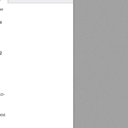
er
tB
52
AO-
006