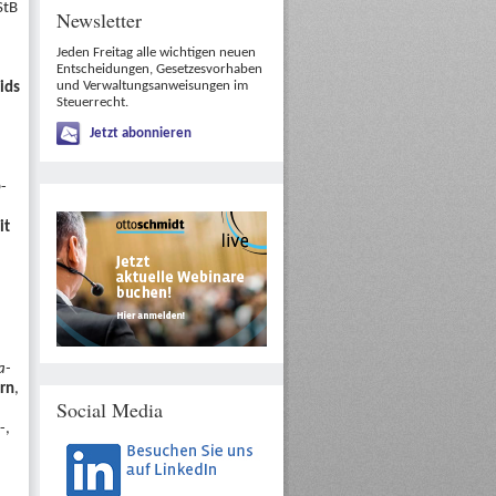
StB
Newsletter
Jeden Freitag alle wichtigen neuen
Entscheidungen, Gesetzesvorhaben
und Verwaltungsanweisungen im
ids
Steuerrecht.
Jetzt abonnieren
-
it
a-
rn
,
Social Media
-,
,