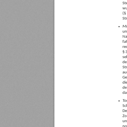
St
wu
(§
St
Mü
un
Na
fa
re
§ 
se
de
St
au
Ge
di
de
da
To
Sc
De
Zo
un
no