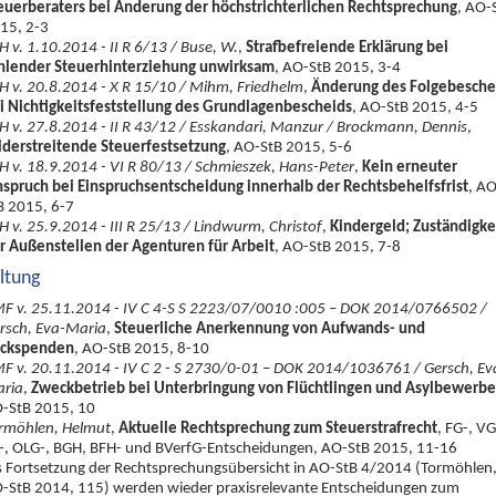
euerberaters bei Änderung der höchstrichterlichen Rechtsprechung
, AO-
15, 2-3
H v. 1.10.2014 - II R 6/13 / Buse, W.
,
Strafbefreiende Erklärung bei
hlender Steuerhinterziehung unwirksam
, AO-StB 2015, 3-4
H v. 20.8.2014 - X R 15/10 / Mihm, Friedhelm
,
Änderung des Folgebesche
i Nichtigkeitsfeststellung des Grundlagenbescheids
, AO-StB 2015, 4-5
H v. 27.8.2014 - II R 43/12 / Esskandari, Manzur / Brockmann, Dennis
,
derstreitende Steuerfestsetzung
, AO-StB 2015, 5-6
H v. 18.9.2014 - VI R 80/13 / Schmieszek, Hans-Peter
,
Kein erneuter
nspruch bei Einspruchsentscheidung innerhalb der Rechtsbehelfsfrist
, AO
B 2015, 6-7
H v. 25.9.2014 - III R 25/13 / Lindwurm, Christof
,
Kindergeld; Zuständigke
r Außenstellen der Agenturen für Arbeit
, AO-StB 2015, 7-8
ltung
F v. 25.11.2014 - IV C 4-S S 2223/07/0010 :005 – DOK 2014/0766502 /
rsch, Eva-Maria
,
Steuerliche Anerkennung von Aufwands- und
ckspenden
, AO-StB 2015, 8-10
F v. 20.11.2014 - IV C 2 - S 2730/0-01 – DOK 2014/1036761 / Gersch, Ev
ria
,
Zweckbetrieb bei Unterbringung von Flüchtlingen und Asylbewerbe
-StB 2015, 10
rmöhlen, Helmut
,
Aktuelle Rechtsprechung zum Steuerstrafrecht
,
FG-, VG
-, OLG-, BGH, BFH- und BVerfG-Entscheidungen
, AO-StB 2015, 11-16
s Fortsetzung der Rechtsprechungsübersicht in AO-StB 4/2014 (Tormöhlen
-StB 2014, 115) werden wieder praxisrelevante Entscheidungen zum