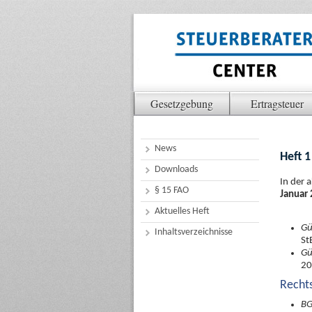
Gesetzgebung
Ertragsteuer
News
Heft 1
Downloads
In der 
§ 15 FAO
Januar
Aktuelles Heft
Gü
Inhaltsverzeichnisse
St
Gü
20
Recht
BG