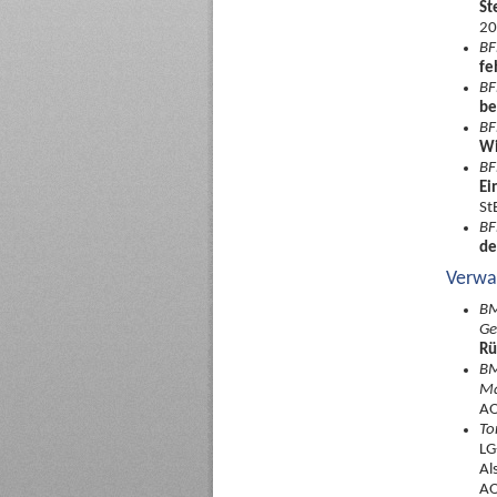
St
20
BF
fe
BF
be
BF
Wi
BF
Ei
St
BF
de
Verwa
BM
Ge
Rü
BM
Ma
AO
To
LG
Al
AO