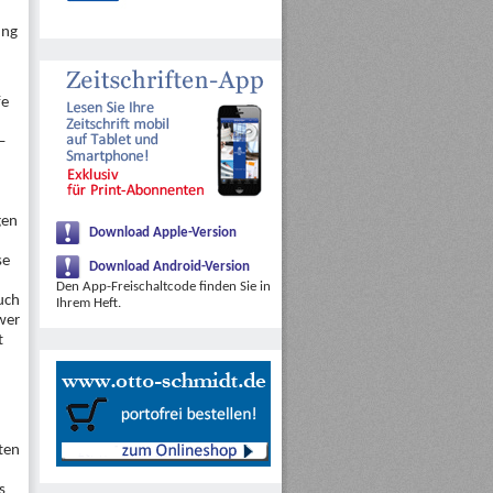
ung
fe
–
gen
Download Apple-Version
se
Download Android-Version
Den App-Freischaltcode finden Sie in
auch
Ihrem Heft.
wer
t
iten
s