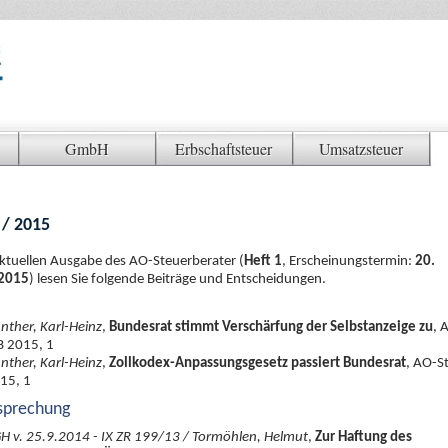
GmbH
Erbschaftsteuer
Umsatzsteuer
 / 2015
aktuellen Ausgabe des AO-Steuerberater (
Heft 1
, Erscheinungstermin:
20.
 2015
) lesen Sie folgende Beiträge und Entscheidungen.
nther, Karl-Heinz
,
Bundesrat stimmt Verschärfung der Selbstanzeige zu
, 
B 2015, 1
nther, Karl-Heinz
,
Zollkodex-Anpassungsgesetz passiert Bundesrat
, AO-S
15, 1
sprechung
H v. 25.9.2014 - IX ZR 199/13 / Tormöhlen, Helmut
,
Zur Haftung des