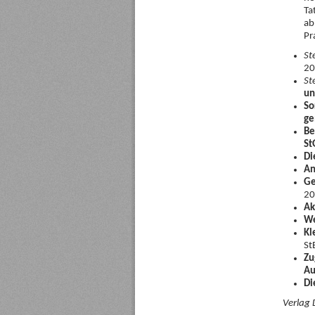
Ta
ab
Pr
St
20
St
un
So
ge
Be
St
Di
An
Ge
20
Ak
We
Kl
St
Zu
Au
Di
Verlag 