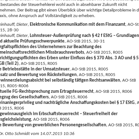
tbestandes der Steuerhehlerei wohl auch in absehbarer Zukunft nicht
nehmen. Der Beitrag gibt einen Überblick über wichtige Detailprobleme in d
axis, ohne Anspruch auf Vollständigkeit zu erheben.
einhauff, Dieter
,
Elektronische Kommunikation mit dem Finanzamt
, AO-S
15, 28-30
einhauff, Dieter
,
Lohnsteuer-Außenprüfung nach § 42 f EStG – Grundlagen
d aktuelle Prüfungsschwerpunkte
, AO-StB 2015, 30-31
rgfaltspflichten des Unternehmers zur Beachtung des
meinschaftsrechtlichen Missbrauchsverbots
, AO-StB 2015, R005
richtigungspflichten des Erben unter Einfluss des § 370 Abs. 3 AO und § 
GB (Teil 2)
, AO-StB 2015, R005
e Betriebsstätte in der Umsatzsteuer
, AO-StB 2015, R005
satz und Bewertung von Rückstellungen
, AO-StB 2015, R005
winnerzielungsabsicht bei selbständig tätigen Rechtsanwälten
, AO-StB
15, R005-R006
tuelle FG-Rechtsprechung zum Ertragsteuerrecht
, AO-StB 2015, R006
gzug des Gesellschafters
, AO-StB 2015, R006
einanlegerprivileg und nachträgliche Anschaffungskosten bei § 17 EStG
, 
B 2015, R006
gewinnausgleich im Erbschaftsteuerrecht – Steuerfreiheit der
sgleichsleistung
, AO-StB 2015, R006
e Bewertung von gewerblichen Personengesellschaften
, AO-StB 2015, R
Dr. Otto Schmidt vom 14.07.2015 10:36