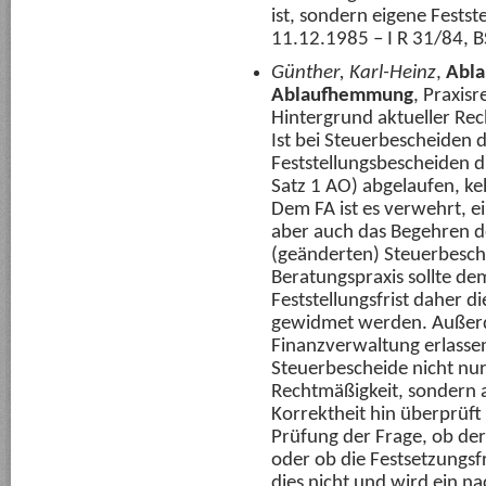
ist, sondern eigene Festst
11.12.1985 – I R 31/84, BS
Günther, Karl-Heinz
,
Abla
Ablaufhemmung
,
Praxisr
Hintergrund aktueller Re
Ist bei Steuerbescheiden d
Feststellungsbescheiden di
Satz 1 AO) abgelaufen, keh
Dem FA ist es verwehrt, e
aber auch das Begehren de
(geänderten) Steuerbesche
Beratungspraxis sollte de
Feststellungsfrist daher
gewidmet werden. Außerd
Finanzverwaltung erlassen
Steuerbescheide nicht nur 
Rechtmäßigkeit, sondern a
Korrektheit hin überprüft
Prüfung der Frage, ob de
oder ob die Festsetzungsfr
dies nicht und wird ein na