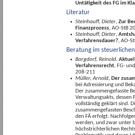
Untätigkeit des FG im Kl
Literatur
Steinhauff, Dieter
,
Zur Be
Finanzprozess
, AO-StB 2
Steinhauff, Dieter
,
Amtsha
Verfahrensdauer?
, AO-S
Beratung im steuerliche
Borgdorf, Reinold
,
Aktuel
Verfahrensrecht
,
FG- un
208-211
Müller, Arnold
,
Der zusa
bei Adressierung und Be
Der zusammengefasste Bes
Verwaltungsakts, dessen P
vollständig geklärt sind. 
zusammengefassten Beschei
den FÄ erfolgt. Nachfolge
werden, und zwar unter b
höchstrichterlichen Recht