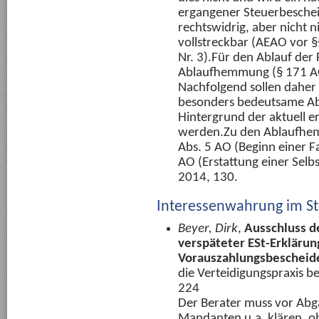
ergangener Steuerbescheid
rechtswidrig, aber nicht 
vollstreckbar (AEAO vor 
Nr. 3).Für den Ablauf der F
Ablaufhemmung (§ 171 AO
Nachfolgend sollen daher 
besonders bedeutsame A
Hintergrund der aktuell 
werden.Zu den Ablaufhe
Abs. 5 AO (Beginn einer 
AO (Erstattung einer Selb
2014, 130.
Interessenwahrung im St
Beyer, Dirk
,
Ausschluss d
verspäteter ESt-Erklärun
Vorauszahlungsbescheide
die Verteidigungspraxis be
224
Der Berater muss vor Abga
Mandanten u.a. klären, ob