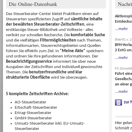
Die Online-Datenbank
Nachri
Das Steuerberater-Center bietet Praktikern einen auf
Aktionspl
Steuerarten spezifizierten Zugriff auf
sämtliche Inhalte
Entdecku
der bewährten Steuerberater-Zeitschriften
, eine
...mehr
erstklassige Steuer-Bibliothek und Volltexte - alles
verlinkt zur schnellen Recherche. Die
komfortable Suche
BVerfG v. 
und die vielfältigen
Filtermöglichkeiten
nach Themen,
BFH-Vorla
Informationsarten, Steuerrechtsgebieten und Quellen
2 EstG un
führen Sie effektiv zum Ziel. In
"Meine Akte"
speichern
und ordnen Sie Ihre gefundenen Informationen. Der
...mehr
Benachrichtigungsservice
informiert Sie über neue
Ausgaben der Zeitschriften und individuell gewünschte
FG Düsseld
Themen. Die
benutzerfreundliche und klar
Führt ein
strukturierte Oberfläche
wird Sie überzeugen.
Gesellsch
an einer 
...mehr
5 komplette Zeitschriften-Archive:
zur 
AO-Steuerberater
Erbschaft-Steuerberater
Ertrag-Steuerberater
GmbH-Steuerberater
Hier gela
Umsatz-Steuerberater inkl. EU-Umsatz-
Schmidt 
Steuerberater